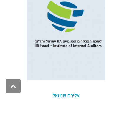
גלילה
אלירם שמואל
לראש
העמוד