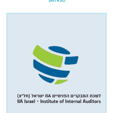
מונא חאג'