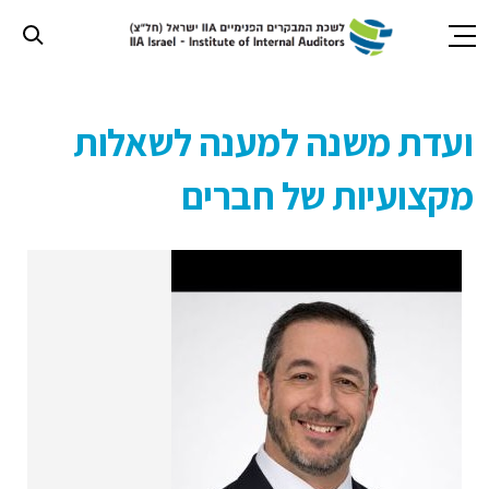
חילתו
ל
ועדת משנה למענה לשאלות
ף
ינטרנט,
מקצועיות של חברים
חץ
נטר
די
עבור
אזור
וכן
רכזי