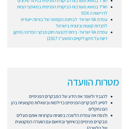
חוו"ד בנושא מעורבות הביקורת הפנימית בניהול סיכונים
חוו"ד בנושא מעורבות הביקורת הפנימית במאמצי הציות
לדרישות ה SOX
עמדת IIA ישראל- לבחינת הקמתה של בורסה ייעודית
לחברות קטנות ובינונית בישראל
עמדת IIA ישראל- ביחס להצעת חוק מבקר המדינה (תיקון
דיווח על תיקון ליקויים התשע"ז 2017)
מטרות הוועדה
להגביר ולשפר את הידע של המבקרים הפנימיים
לסייע למבקרים הפנימיים בדילמות ובשאלות מקצועיות בהן
הם נתקלים
ולנסח את עמדת הלשכה בסוגיות עקרוניות אותם מעלים
מבקרים פנימיים (בשיתוף ובתיאום עם הוועדה המקצועית
של הלשכה).