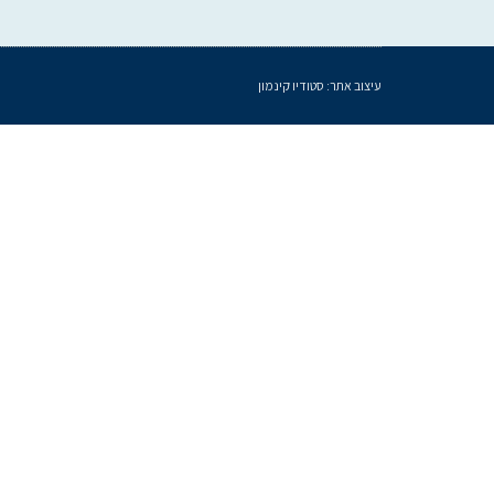
עיצוב אתר:
סטודיו קינמון
געת
סוף
ף:
ילה
רדי
צגת
כנס
שנתי
II
שראל
שכת
מבקרים
פנימיים