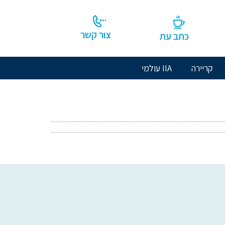
צור קשר
כתב עת
קריירה
IIA עולמי