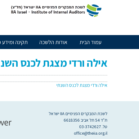
חילתו
ל
ף
ינטרנט,
חץ
נטר
עמוד הבית
אודות הלשכה
תקינה ומידע מ
די
עבור
אזור
אילה ורדי מצגת לכנס השנת
וכן
רכזי
אילה ורדי מצגת לכנס השנתי
לשכת המבקרים הפנימיים IIA ישראל
ת"ד 54 תל אביב 6618356
טל. 03-3742627
office@theiia.org.il