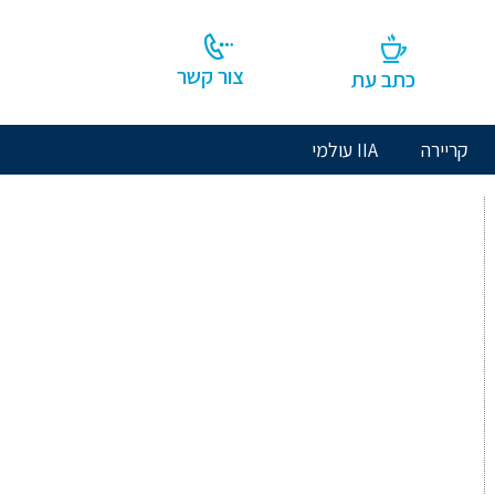
צור קשר
כתב עת
קריירה
IIA עולמי