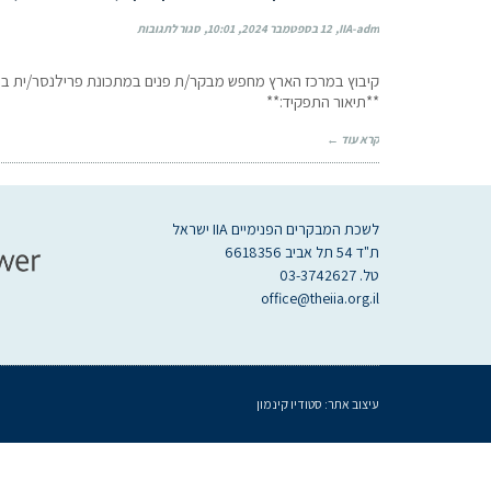
IIA-adm
12 בספטמבר 2024
10:01
סגור לתגובות
קיבוץ במרכז הארץ מחפש מבקר/ת פנים במתכונת פרילנסר/ית במש
**תיאור התפקיד:**
קרא עוד ←
לשכת המבקרים הפנימיים IIA ישראל
ת"ד 54 תל אביב 6618356
טל. 03-3742627
office@theiia.org.il
עיצוב אתר:
סטודיו קינמון
געת
סוף