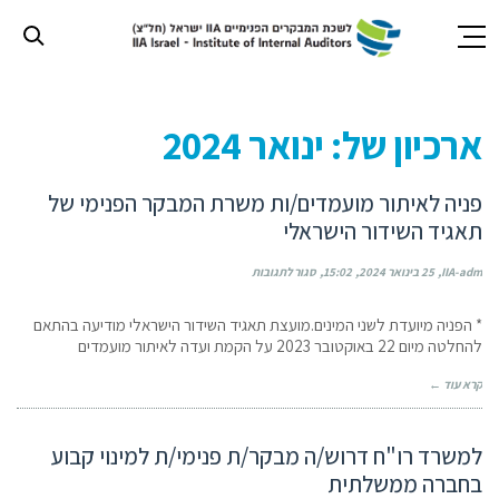
חילתו
ל
ארכיון של:
ינואר 2024
ף
ינטרנט,
חץ
פניה לאיתור מועמדים/ות משרת המבקר הפנימי של
נטר
תאגיד השידור הישראלי
די
עבור
IIA-adm
25 בינואר 2024
15:02
סגור לתגובות
אזור
וכן
* הפניה מיועדת לשני המינים.מועצת תאגיד השידור הישראלי מודיעה בהתאם
רכזי
להחלטה מיום 22 באוקטובר 2023 על הקמת ועדה לאיתור מועמדים
קרא עוד ←
למשרד רו"ח דרוש/ה מבקר/ת פנימי/ת למינוי קבוע
בחברה ממשלתית