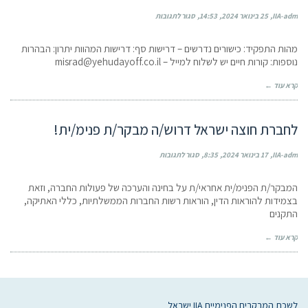
IIA-adm
25 בינואר 2024
14:53
סגור לתגובות
מהות התפקיד: כישורים נדרשים – דרישות סף: דרישות המהוות יתרון: הבהרות
נוספות: קורות חיים יש לשלוח למייל –
misrad@yehudayoff.co.il
קרא עוד ←
לחברת חוצה ישראל דרוש/ה מבקר/ת פנימ/ית!
IIA-adm
17 בינואר 2024
8:35
סגור לתגובות
המבקר/ת הפנימ/ית אחראי/ת על בחינה והערכה של פעולות החברה, וזאת
בצמידות להוראות הדין, הוראות רשות החברות הממשלתיות, כללי האתיקה,
התקנים
קרא עוד ←
לשכת המבקרים הפנימיים IIA ישראל