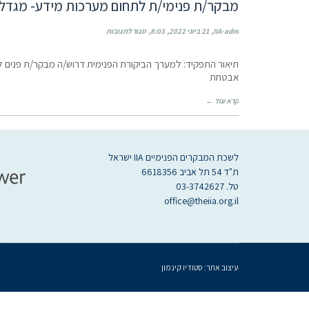
מבקר/ת פנימי/ת לתחום מערכות מידע- מגדל 
IIA-adm
21 ביוני 2022
8:03
סגור לתגובות
תיאור התפקיד: למערך הביקורת הפנימית דרוש/ה מבקר/ת פנים ל
אבטחת
קרא עוד ←
לשכת המבקרים הפנימיים IIA ישראל
ת"ד 54 תל אביב 6618356
טל. 03-3742627
office@theiia.org.il
עיצוב אתר:
סטודיו קינמון
געת