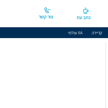
צור קשר
כתב עת
קריירה
IIA עולמי