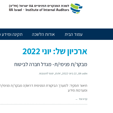
חילתו
ל
ף
ינטרנט,
חץ
נטר
עמוד הבית
אודות הלשכה
תקינה ומידע מ
די
עבור
אזור
ארכיון של:
יוני 2022
וכן
רכזי
מבקר/ת פנימי/ת- מגדל חברה לביטוח
IIA-adm
21 ביוני 2022
8:04
סגור לתגובות
תיאור תפקיד: למערך הביקורת הפנימית דרוש/ה מבקר/ת פנימי/ת. נ
ומערכות מידע
קרא עוד ←