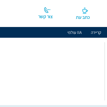
צור קשר
כתב עת
קריירה
IIA עולמי