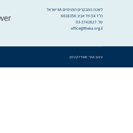
לשכת המבקרים הפנימיים IIA ישראל
ת"ד 54 תל אביב 6618356
טל. 03-3742627
office@theiia.org.il
עיצוב אתר:
סטודיו קינמון
געת
סוף
ף:
ברואר
201
II
שראל
שכת