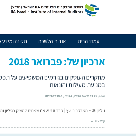
חילתו
ל
ף
ינטרנט,
חץ
נטר
עמוד הבית
אודות הלשכה
תקינה ומידע מ
די
עבור
אזור
ארכיון של:
פברואר 2018
וכן
רכזי
מחקרים העוסקים בגורמים המשפיעים על תפקוד
במניעת מעילות והונאות
shiri
19 בפברואר 2018
19:44
סגור לתגובות
גיליון 06 – המבקר כיועץ | פבר 2018 אנו שמחים להשיק בגיליון זה את מדור המחקר, שיוקדש לעבודות הבוחנות את התרומה ואת
קרא עוד ←