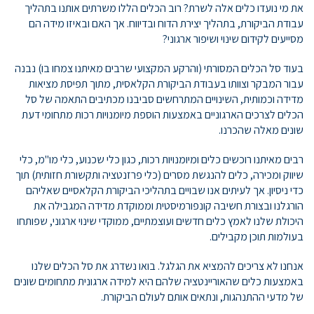
את מי נועדו כלים אלה לשרת? רוב הכלים הללו משרתים אותנו בתהליך
עבודת הביקורת, בתהליך יצירת הדוח ובדיווח. אך האם ובאיזו מידה הם
מסייעים לקידום שינוי ושיפור ארגוני?
בעוד סל הכלים המסורתי (והרקע המקצועי שרבים מאיתנו צמחו בו) נבנה
עבור המבקר וצוותו בעבודת הביקורת הקלאסית, מתוך תפיסת מציאות
מדידה וכמותית, השינויים המתרחשים סביבנו מכתיבים התאמה של סל
הכלים לצרכים הארגוניים באמצעות הוספת מיומנויות רכות מתחומי דעת
שונים מאלה שהכרנו.
רבים מאיתנו רוכשים כלים ומיומנויות רכות, כגון כלי שכנוע, כלי מו"מ, כלי
שיווק ומכירה, כלים להנגשת מסרים (כלי פרזנטציה ותקשורת חזותית) תוך
כדי ניסיון. אך לעיתים אנו שבויים בתהליכי הביקורת הקלאסיים שאליהם
הורגלנו ובצורת חשיבה קונפורמיסטית וממוקדת מדידה המגבילה את
היכולת שלנו לאמץ כלים חדשים ועוצמתיים, ממוקדי שינוי ארגוני, שפותחו
בעולמות תוכן מקבילים.
אנחנו לא צריכים להמציא את הגלגל. בואו נשדרג את סל הכלים שלנו
באמצעות כלים שהאוריינטציה שלהם היא למידה ארגונית מתחומים שונים
של מדעי ההתנהגות, ונתאים אותם לעולם הביקורת.