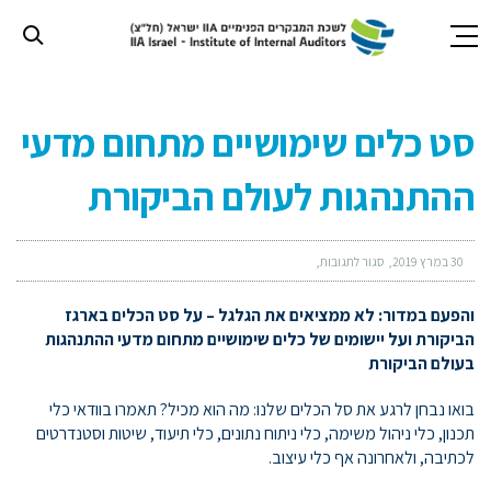
חילתו
ל
סט כלים שימושיים מתחום מדעי
ף
ינטרנט,
ההתנהגות לעולם הביקורת
חץ
נטר
די
עבור
30 במרץ 2019
סגור לתגובות
אזור
וכן
והפעם במדור: לא ממציאים את הגלגל – על סט הכלים בארגז
רכזי
הביקורת ועל יישומים של כלים שימושיים מתחום מדעי ההתנהגות
בעולם הביקורת
בואו נבחן לרגע את סל הכלים שלנו: מה הוא מכיל? תאמרו בוודאי כלי
תכנון, כלי ניהול משימה, כלי ניתוח נתונים, כלי תיעוד, שיטות וסטנדרטים
לכתיבה, ולאחרונה אף כלי עיצוב.