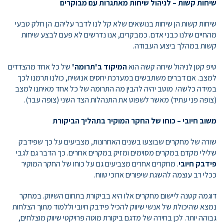
שיחות קשות – לניהול שיחות מאתגרות עם מבוקרים
שיחות קשות הן שיחות בנושאים שלא קל לנו לדבר עליהם. הן חלק טבעי
מהחיים שלנו כבני אדם. כמבקרים, אנו נדרשים לא פעם לבצע שיחות
קשות במהלך ביצוע העבודה.
טיפ קטן לניהול שיחה קשה הוא
המיקוד ב'תרומה'
של כל אחד מהצדדים
למצב. אם דברים משתבשים במערכת יחסים אנושית, כולנו תרמנו לכך
במידה כלשהי. מוטב יהיה להבין מה התרומה של כל אחד מאיתנו למצב
(צופה פני עתיד) מאשר לשפוט את התנהלות הצד השני (צופה עבר).
משוב חיובי – כוחו של החקר המוקיר בתהליך הביקורת
שורה של מחקרים שבוצעו בשנים האחרונות, מצביעים על כך שפידבק
שלילי מקדם במקרים מסוימים ומזיק במקרים אחרים. כך הדבר גם לגבי
פידבק חיובי
. מחקרים אחרים מצביעים גם על כוחו של החקר המוקיר
ככלי רב עוצמה להשגת שיפורים ארוכי טווח.
דוגמה קטנה ליישום מחקרים אלו היא בביקורת בתחום השיווק. במחקר
נמצא שהיכולת של אנשי שיווק להכיל פידבק חיובי וללמוד מתוך הצלחות
גבוהה יותר. לכן בחירה של מדגם ביקורת מוטה פרויקטי שיווק מוצלחים,