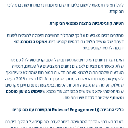
להלן חמש דוגמאות ליישום כלים חדשים ומיומנויות רכות חדשות בתהליכי
הביקורת:
הטיות קוגניטיביות בהצגת ממצאי הביקורת
מחקרים רבים מצביעים על כך שתהליך החשיבה והיכולת להצליח לשנות
דעתם של אנשים תלויה גם בהטיות קוגניטיביות.
אפקט הבומרנג
הוא
דוגמה להטיה קוגניטיבית:
האם הצגת נתונים המוכיחים את טעותם של המבוקרים מועילה? כנראה
שלא. כאשר אנו מציגים לאנשים נתונים המצביעים על טעותם, הנטייה
הטבעית שלהם תהיה למצוא טענות חדשות המוכיחות שהם לא טועים ואף
להקצין את עמדתם הראשונה. מחקר שנערך ב-UCLA בשנת 2015 העלה
שסילוק תפיסה שהתקבעה והוכחת הטעות באמצעות נתונים אינן מקדמים
שינוי תפיסתי אלא משמשים כבומרנג. עוד נמצא ש
שימוש בטיעון מוסכם
ומשותף
יעיל יותר לקדם שינוי תפיסתי.
כללי החבירה (
(Rules of Engagement
ותקשורת עם מבוקרים
בעבר חשבתי שהדרך המתאימה ביותר לעדכן מבוקרים על תהליך ביקורת
מתוכנן היא באמצעות הדוא"ל. רציתי ראיית ביקורת מתועדת בתיק ניירות