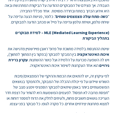
העבודה. אך מצידם של המבוקרים ההודעה על הביקורת המתרגשת ובאה
היא אירוע הכרוך במתח ובחרדה מסוימת. אחד מכללי החבירה:
"
כשה-מתח עולה מצמצמים טווחים
". כלומר, פגישת הנעה עדיפה על
שיחת טלפון, ושיחת טלפון עדיפה על מייל או מכתב הודעה למבוקרים.
Mediated Learning Experience
(
MLE
) – למידת מבוקרים
בתהליך הביקורת
שיטת ההתנסות בלמידה מתווכת של פרופ' ראובן פויירשטיין מדגישה את
איכות האינטראקציה
בין המבקר למבוקר (במקור בין המתווך למתוּוך),
ויש לה השפעה מכרעת על הלמידה ועל כושר ההשתנות.
עקרון ברירת
גירויים
הוא אחד העקרונות לשיפור איכות האינטראקציה.
לפי עיקרון זה, יש להתאים את הכמות וההיקף של הממצאים/סיבות
השורש שיידונו על פי יכולת ההכלה של המבוקר, ולהתמקד בנושאים
המשמעותיים ביותר באופן שיתאים למבוקר הספציפי וימנע מצב של
"תפסת מרובה לא תפסת". לפעמים המשמעות היא להותיר על רצפת חדר
העריכה נושאים חשובים פחות, ולעיתים לחלק את הדוח למספר דוחות או
למצוא פתרונות יצירתיים אחרים. כל מקרה לגופו. כל מבוקר בפני עצמו.