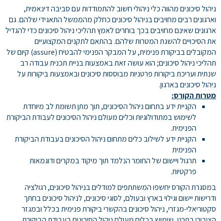
ניהול סיכונים מהווה כלי ניהולי חשוב להתמודדות עם סביבה דינאמית,
וארגונים רבים מחויבים בניהול סיכונים כחלק מהממשל התאגידי שלהם. גם
ארגונים שאינם מחויבים בכך בוחרים לאמץ תהליכי ניהול סיכונים כדי להגדיל
את הסיכויים להשגת המטרות שלהם. בהתאם לתקנים המקצועיים
המקובלים בביקורת פנימית, על המבקר הפנימי להבטיח (assure) קיום של
תהליכי ניהול סיכונים; הוא עושה זאת באמצעות בניית תכנית עבודה רב
שנתית ועריכת ביקורות פרטניות מבוססות סיכונים ובאמצעות ביקורות על
ניהול סיכונים בארגון.
מטרות הקורס:
הקניית ידע בתחום ניהול הסיכונים, תוך מתן תשומת לב מיוחדת
לשימוש במתודולוגיות וכלים מעולם ניהול הסיכונים לעבודת הביקורת
הפנימית.
הקניית ידע לשילוב כלים מתחום ניהול הסיכונים בעבודת הביקורת
הפנימית
תרגול ויישום של החומר הנלמד תוך מיקוד במקרים ודוגמאות
פרקטיות.
במסגרת הקורס יחשפו המשתתפים למודלים בניהול סיכונים, רגולציה
ודרישות יישום וגילוי בארץ ובעולם, לסוגי סיכונים, לניהול סיכונים בחתך
סקטוריאלי-מגזרי, ניהול סיכונים בהקשרי ביקורת פנימית בכלל ובמגזר
הציבורי בפרט, שימוש בכלים מעולם ניהול הסיכונים בעבודת הביקורת