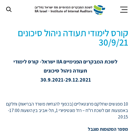
חילתו
קורס לימודי תעודה ניהול סיכונים
ל
ף
30/9/21
ינטרנט,
חץ
נטר
לשכת המבקרים הפנימיים IIA ישראל- קורס לימודי
די
עבור
תעודה ניהול סיכונים
אזור
30.9.2021-29.12.2021
וכן
רכזי
10 מפגשים שחלקם פרונטאליים (בכפוף להנחיות משרד הבריאות) וחלקם
באמצעות זום לשכת רו"ח – רח' מונטיפיורי 1, תל-אביב בין השעות 17:00-
20:15
מספר המקומות מוגבל