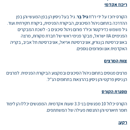
ריכוז אקדמי
הקורס ירוכז על ידי רו"ח
גיל בֶּר
. גיל בעל ניסיון הן בפן המעשי והן בפן
ההדרכה בתחום ניהול הסיכונים, הביקורת הפנימית, ביקורת חקירתית ועוד.
גיל משמש כדירקטור וכיו"ר פורום ניהול סיכונים ב- לשכת המבקרים
הפנימיים IIA ישראל, מבקר פנימי ראשי של חברת מקורות, מרצה
באוניברסיטת בן גוריון, אוניברסיטת אריאל, אוניברסיטת תל אביב, בקריה
האקדמית אונו ופורומים נוספים.
צוות המרצים
מרצים מנוסים בתחום ניהול הסיכונים ובמקצוע הביקורת הפנימית. למרצים
הן ניסיון פרקטי והן ניסיון בהרצאות בתחומים הנ"ל.
מסגרת הקורס
הקורס יכלול 10 מפגשים בני 3.3 שעות אקדמיות. המפגשים יכללו הן לימוד
חומר תיאורטי והן התנסות פעילה של המשתתפים.
רקע: