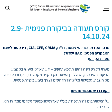
ורס
חילתו
קורס תעודה בביקורת פנימית 2.9-
ל
ף
עודה
14.10.24
ינטרנט,
חץ
ביקורת
מרכז אקדמי: מר יוסי גינוסר, רו"ח,
CRMA
,
CFE
,
CIA
, דירקטור לשכת
נטר
המבקרים הפנימיים
IIA
ישראל
די
נימית
מטרת הקורס
:
עבור
אזור
2.9
מטרת הקורס הינה להקנות למשתתפים – ידע תיאורטי ומעשי במקצוע
וכן
הביקורת הפנימית, הכולל בין השאר חוק ותקנים מקצועיים, ביקורת בסביבה
רכזי
ממוחשבת, טכניקות וכלי ניהול הדרושים לצורך ביצוע ביקורת פנימית.
14.10.2
רקע נדרש מהמשתתפים:
על המשתתפים להיות לפחות בעלי תואר ראשון ממוסד אקדמי מוכר, רו"ח או
II
עורכי דין.