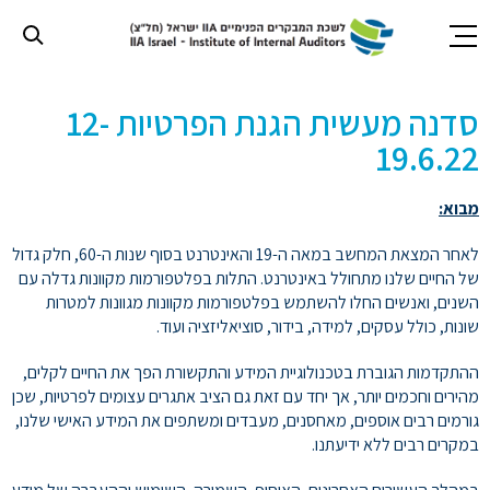
דנה
חילתו
סדנה מעשית הגנת הפרטיות 12-
ל
ף
עשית
19.6.22
ינטרנט,
חץ
גנת
מבוא:
נטר
די
פרטיות
לאחר המצאת המחשב במאה ה-19 והאינטרנט בסוף שנות ה-60, חלק גדול
עבור
של החיים שלנו מתחולל באינטרנט. התלות בפלטפורמות מקוונות גדלה עם
אזור
12
השנים, ואנשים החלו להשתמש בפלטפורמות מקוונות מגוונות למטרות
וכן
שונות, כולל עסקים, למידה, בידור, סוציאליזציה ועוד.
רכזי
19.6.2
ההתקדמות הגוברת בטכנולוגיית המידע והתקשורת הפך את החיים לקלים,
מהירים וחכמים יותר, אך יחד עם זאת גם הציב אתגרים עצומים לפרטיות, שכן
גורמים רבים אוספים, מאחסנים, מעבדים ומשתפים את המידע האישי שלנו,
במקרים רבים ללא ידיעתנו.
II