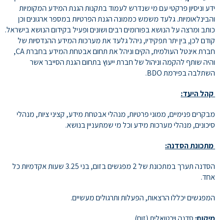
ידע וניסיון פרקטי עם מי שנדרש לעמוד בתקנות הגנת המידע המקומיות
והבינלאומיות. גלעד משמש כממונה הגנת הפרטיות במספר ארגונים וכן
כותב ומרצה על הנושא בפורומים רבים ושונים ופעיל בקידום הנושא בישראל.
קודם לכן, בין יתר תפקידיו, ניהל גלעד את מערכות המידע ההנדסיות של
חברת אינטל העולמית, הקים וניהל את תחום אבטחת המידע בחברת CA,
והיה שותף להקמה וניהול של חברת ייעוץ בתחום הגנת הסייבר אשר
השתלבה בפירמת BDO.
קהל היעד:
מבקרים פנימיים, ממוני פרטיות, מנהלי אבטחת מידע, קציני ציות, מנהלי
סיכונים, מנהלי מערכות מידע וכל מי שמתעניין בנושא.
מתכונת הסדנה:
הסדנה תערך במתכונת של 2 מפגשים בזום, בני 3.25 שעות אקדמיות כל
אחד.
המפגשים יכללו הרצאות, הפעלות ותרגולים מעשיים.
מיקום:
סדנה וירטואלית (זום)