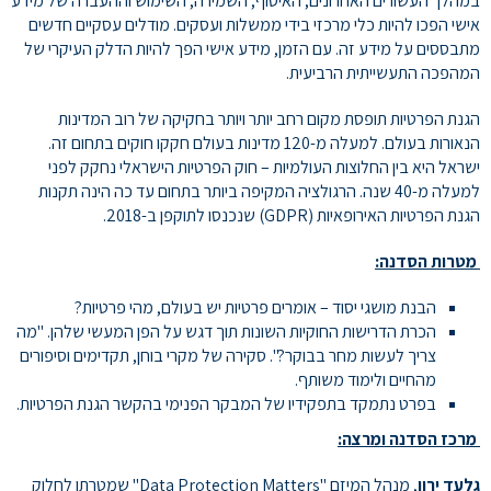
במהלך העשורים האחרונים, האיסוף, השמירה, השימוש וההעברה של מידע
אישי הפכו להיות כלי מרכזי בידי ממשלות ועסקים. מודלים עסקיים חדשים
שראל
מתבססים על מידע זה. עם הזמן, מידע אישי הפך להיות הדלק העיקרי של
המהפכה התעשייתית הרביעית.
הגנת הפרטיות תופסת מקום רחב יותר ויותר בחקיקה של רוב המדינות
שכת
הנאורות בעולם. למעלה מ-120 מדינות בעולם חקקו חוקים בתחום זה.
ישראל היא בין החלוצות העולמיות – חוק הפרטיות הישראלי נחקק לפני
מבקרים
למעלה מ-40 שנה. הרגולציה המקיפה ביותר בתחום עד כה הינה תקנות
הגנת הפרטיות האירופאיות (GDPR) שנכנסו לתוקפן ב-2018.
פנימיים
מטרות הסדנה:
ישראל
הבנת מושגי יסוד – אומרים פרטיות יש בעולם, מהי פרטיות?
הכרת הדרישות החוקיות השונות תוך דגש על הפן המעשי שלהן. "מה
צריך לעשות מחר בבוקר?". סקירה של מקרי בוחן, תקדימים וסיפורים
מהחיים ולימוד משותף.
בפרט נתמקד בתפקידיו של המבקר הפנימי בהקשר הגנת הפרטיות.
מרכז הסדנה ומרצה:
גלעד ירון
, מנהל המיזם "Data Protection Matters" שמטרתו לחלוק