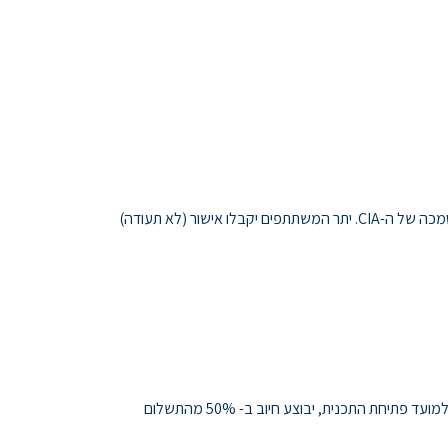
והשתתפות פעילה, תוענק תעודה על השתתפות בתכנית הכנה למבחני ההסמכה של ה-CIA. יתר המשתתפים יקבלו אישור (לא תעודה)
הודעות על ביטול השתתפות תתקבלנה בכתב עד ל 25.8.24 תהיינה כרוכות בתשלום של 1000 ₪ עבור ערכת הרישום. החל מתאריך זה ועד למועד פתיחת התכנית, יבוצע חיוב ב- 50% מהתשלום