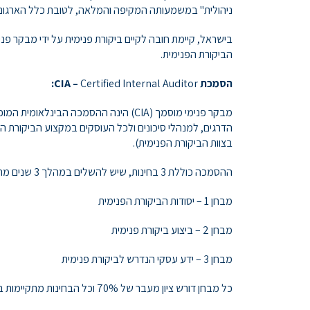
ניהולית" במשמעותה המקיפה והמלאה, לטובת כלל הארגונים
שכת
בישראל, קיימת חובה לקיים ביקורת פנימית על ידי מבקר פנימי
הביקורת הפנימית.
מבקרים
הסמכת
Certified Internal Auditor
–
CIA
:
פנימיים
הדרגים, למנהלי סיכונים ולכל העוסקים במקצוע הביקורת הפנ
ישראל
בצוות הביקורת הפנימית).
ההסמכה כוללת 3 בחינות, שיש להשלים במהלך 3 שנים מהרגע שנבחנים לראשונה. ניתן לגשת לבחינות שלא על פי הסדר, אך אנו ממליצים לקיים לימוד סדור על מנת להגדיל את סיכויי המעבר.
מבחן 1 – יסודות הביקורת הפנימית
מבחן 2 – ביצוע ביקורת פנימית
מבחן 3 – ידע עסקי הנדרש לביקורת פנימית
כל מבחן דורש ציון מעבר של 70% וכל הבחינות מתקיימות בשפה האנגלית.