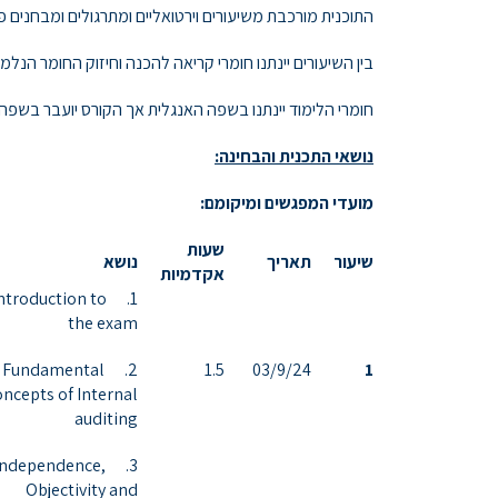
התוכנית מורכבת משיעורים וירטואליים ומתרגולים ומבחנים פר
בין השיעורים יינתנו חומרי קריאה להכנה וחיזוק החומר הנלמד
חומרי הלימוד יינתנו בשפה האנגלית אך הקורס יועבר בשפה
נושאי התכנית והבחינה:
מועדי המפגשים ומיקומם:
שעות
שיעור
תאריך
נושא
אקדמיות
. Introduction to
the exam
2. Fundamental
1.5
03/9/24
1
oncepts of Internal
auditing
3. Independence,
Objectivity and