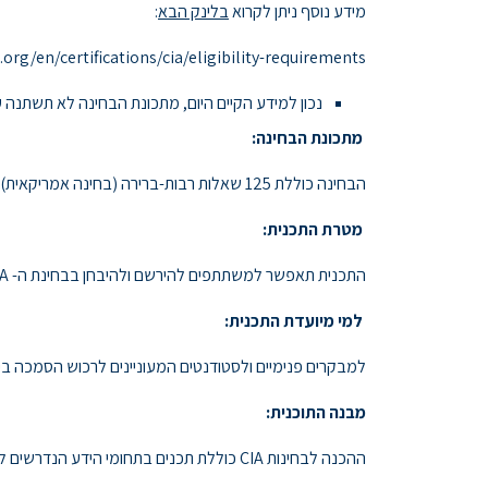
מידע נוסף ניתן לקרוא
בלינק הבא
:
.org/en/certifications/cia/eligibility-requirements/
נכון למידע הקיים היום, מתכונת הבחינה לא תשתנה עד מאי 2025, והבחינות עד אז (לפחות) תהיינה על התקנים 
מתכונת הבחינה:
הבחינה כוללת 125 שאלות רבות-ברירה (בחינה אמריקאית), משך הבחינה 2.5 שעות
מטרת התכנית:
התכנית תאפשר למשתתפים להירשם ולהיבחן בבחינת ה- CIA
למי מיועדת התכנית:
למבקרים פנימיים ולסטודנטים המעוניינים לרכוש הסמכה בי
מבנה התוכנית:
ההכנה לבחינות CIA כוללת תכנים בתחומי הידע הנדרשים למעבר הבחינה.