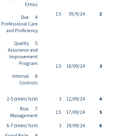
Ethics
1.5
05/9/24
2
4. Due
Professional Care
and Proficiency
5. Quality
Assurance and
Improvement
Program
1.5
10/09/24
3
6. Internal
Controls
4
12/09/24
3
תרגול נושאים 2-5
7. Risk
1.5
17/09/24
5
Management
6
19/09/24
3
תרגול נושאים 6-7
8. Fraud Risks