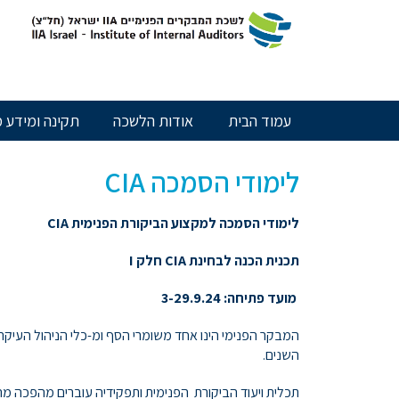
ימודי
חילתו
ל
ף
סמכה
ינטרנט,
חץ
מקצוע
נטר
עמוד הבית
אודות הלשכה
תקינה ומידע מ
די
ביקורת
עבור
אזור
לימודי הסמכה CIA
פנימית
וכן
רכזי
לימודי הסמכה למקצוע הביקורת הפנימית
CIA
CI
תכנית הכנה לבחינת
CIA
חלק
I
מועד פתיחה: 3-29.9.24
II
המבקר הפנימי הינו אחד משומרי הסף ומ-כלי הניהול העיקריים
השנים.
שראל
תכלית ויעוד הביקורת הפנימית ותפקידיה עוברים מהפכה מה