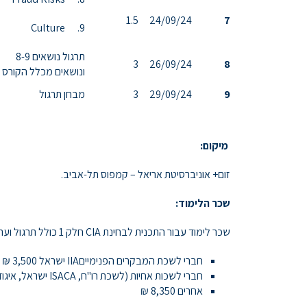
1.5
24/09/24
7
9. Culture
תרגול נושאים 8-9
3
26/09/24
8
ונושאים מכלל הקורס
9
29/09/24
3
מבחן תרגול
מיקום:
זום+ אוניברסיטת אריאל – קמפוס תל-אביב.
שכר הלימוד:
שכר לימוד עבור התכנית לבחינת CIA חלק 1 כולל תרגול וערכת הלימוד
חברי לשכת המבקרים הפנימייםIIA ישראל 3,500 ₪
חברי לשכות אחיות (לשכת רו"ח, ISACA ישראל, איגוד מבקרי רשויות מקומיות, איגוד הדירקטורים) 6,300 ₪
אחרים 8,350 ₪