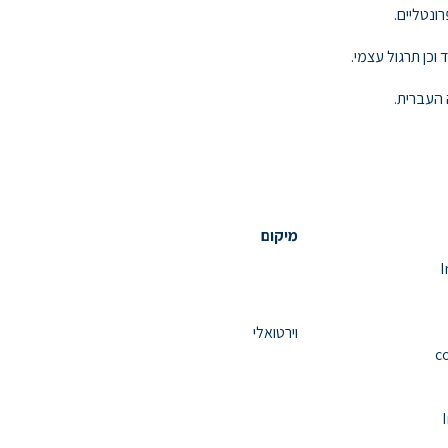
ונטליים.
 וכן תרגול עצמי.
 העברית.
מיקום
1
וירטואלי
c