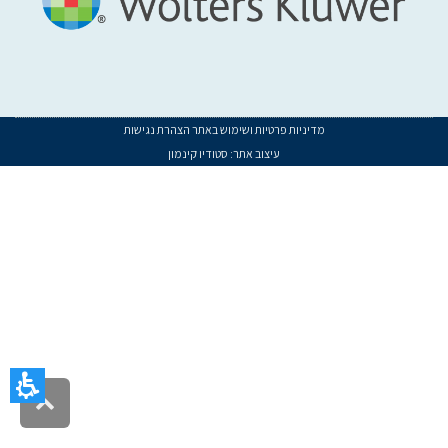
מדיניות פרטיות ושימוש באתר
הצהרת נגישות
עיצוב אתר:
סטודיו קינמון
געת
סוף
ף:
ירן
ונית
II
שראל
שכת
מבקרים
פנימיים
גלילה
לראש
ישראל