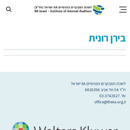
חילתו
ל
בירן רונית
ף
ינטרנט,
חץ
נטר
די
עבור
אזור
וכן
לשכת המבקרים הפנימיים IIA ישראל
רכזי
ת"ד 54 תל אביב 6618356
טל. 03-3742627
office@theiia.org.il