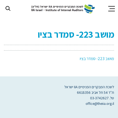
חילתו
ל
מושב 223- סמדר בציו
ף
ינטרנט,
חץ
נטר
די
מושב 223- סמדר בציו
עבור
אזור
וכן
רכזי
לשכת המבקרים הפנימיים IIA ישראל
ת"ד 54 תל אביב 6618356
טל. 03-3742627
office@theiia.org.il