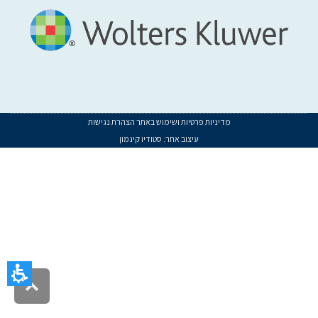
מדיניות פרטיות ושימוש באתר
הצהרת נגישות
עיצוב אתר:
סטודיו קינמון
געת
סוף
ף:
ושב
223-
מדר
ציו
II
שראל
גלילה
לראש