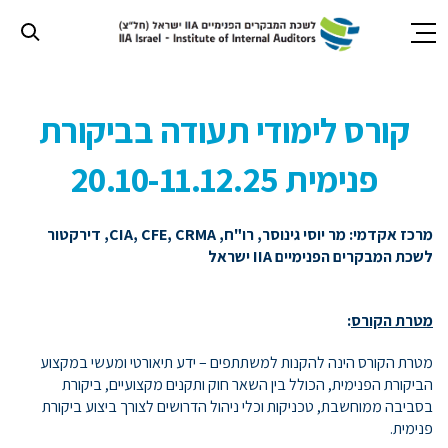
חילתו
ל
קורס לימודי תעודה בביקורת
ף
ינטרנט,
פנימית 20.10-11.12.25
חץ
נטר
די
מרכז אקדמי: מר יוסי גינוסר, רו"ח,
CRMA
,
CFE
,
CIA
, דירקטור
עבור
לשכת המבקרים הפנימיים
IIA
ישראל
אזור
וכן
רכזי
מטרת הקורס
:
מטרת הקורס הינה להקנות למשתתפים – ידע תיאורטי ומעשי במקצוע
הביקורת הפנימית, הכולל בין השאר חוק ותקנים מקצועיים, ביקורת
בסביבה ממוחשבת, טכניקות וכלי ניהול הדרושים לצורך ביצוע ביקורת
פנימית.