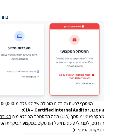
בחר ב
הצטרף לרשת גלובלית מובילה של למעלה מ-200,000 אנשי מקצוע ביותר מ-170 מדינות, והפוך למבקר פנימי מוסמך (CIA). הסמכה בינלאומית יוקרתית זו תעניק לך הכרה מקצועית רחבה.
הסמכת CIA – Certified Internal Auditor:
מבקר פנימי מוסמך (CIA) הינה ההסמכה הבינלאומית
המוכרת
הדרגים, למנהלי סיכונים ולכל העוסקים במקצוע הביקורת הפני
הביקורת הפנימית).