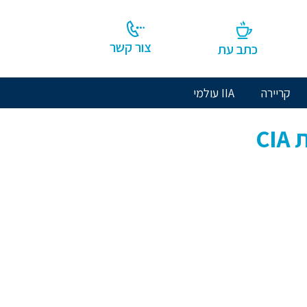
צור קשר
כתב עת
קריירה
IIA עולמי
C