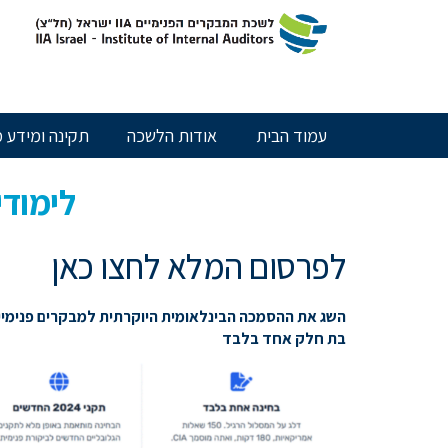
חילתו
ל
ף
ינטרנט,
חץ
נטר
עמוד הבית
אודות הלשכה
תקינה ומידע מ
די
עבור
אזור
לימודי
וכן
רכזי
לפרסום המלא לחצו כאן
השג את ההסמכה הבינלאומית היוקרתית למבקרים פנימיים באמצעות 
בת חלק אחד בלבד