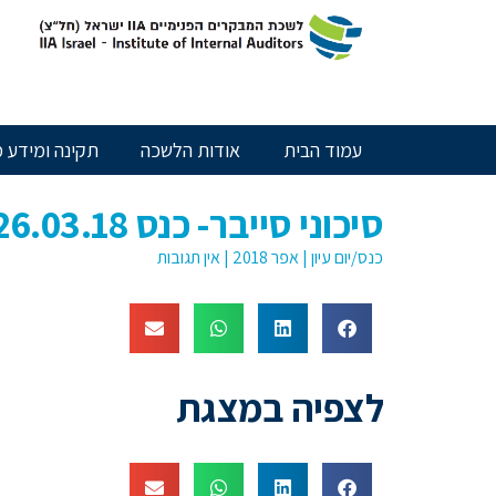
חילתו
ל
ף
ינטרנט,
חץ
נטר
עמוד הבית
אודות הלשכה
תקינה ומידע מ
די
עבור
אזור
סיכוני סייבר- כנס 26.03.18
וכן
רכזי
כנס/יום עיון
|
אפר 2018
|
אין תגובות
לצפיה במצגת