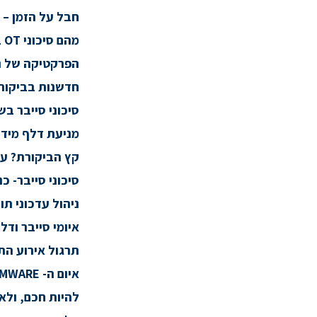
חבל על הזמן – 
מהם סיכוני OT בארגון, ואיך נדרש לבקר אותם?
הפרקטיקה של ני
חדשנות בביקורת
סיכוני סייבר 
מניעת דלף מיד
קץ הביקורת? על
סיכוני סייבר- כנס 03.18
ניהול עדכוני תוכנה (nagement
איומי סייבר וד
תרגול אירוע הת
איום ה- RANSOMWARE(כופרה) – מאפיינים ודרכי התגוננות
להיות חכם, ולא