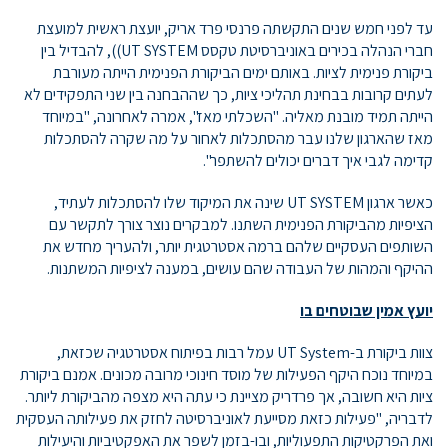
עד לפני חמש שנים התקשתה פרנסי פרד אריק, יועצת ראשית למועצת
חברי הנהלה בכירים באוניברסיטת טקסס UT SYSTEM)), להבדיל בין
ביקורת פנימית לציות. באותם ימים הביקורת הפנימית הייתה מעורבת
לעתים קרובות בבחינת תהליכי ציות, כך שההבחנה בין שני התפקידים לא
הייתה תמיד מובנת מאליה. "השכלתי מאז", אמרה לאחרונה, "במיוחד
מאז שהארגון שלנו עבר מהסתכלות לאחור על מה שקרה להסתכלות
קדימה לגבי איך דברים יכולים להשתפר".
כאשר ארגון UT SYSTEM שינה את המיקוד שלו להסתכלות לעתיד,
הציפיות מהביקורת הפנימית השתנו. למבקרים נוצר צורך לתקשר עם
השותפים העסקיים שלהם ברמה אסטרטגית יותר, ולהעריך מחדש את
ההיקף והמהות של העבודה שהם עושים, במענה לציפיות המשתנות.
יועץ אמין שבוטחים בו
צוות ביקורת ב-UT System עמל רבות בפיתוח אסטרטגיה שכזאת,
במיוחד נוכח היקף הפעילות של מוסד חינוכי מרובה מכונים. אמנם ביקורת
ציות היא חשובה, אך פרדריק מציינת כי עתה היא מצפה מהביקורת ליותר.
לדבריה, "פעילות כזאת מסייעת לאוניברסיטה לחזק את פעילותה העסקית
ואת הפרקטיקות התפעוליות, ובו-בזמן לשפר את האפקטיביות והיעילות