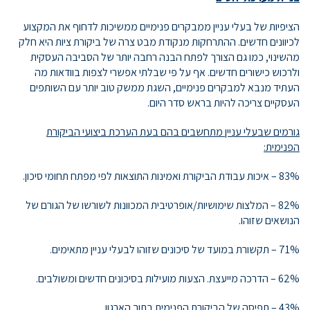
הציפיות של בעלי עניין ממבקרים פנימיים ממשיכות לדחוף את המקצוע
לכיוונים חדשים. ההתרחקות מנקודת מבט צרה של ביקורת ציות היא חלק
מהשינוי, כמו גם הצורך לפתח הבנה רחבה יותר של הסביבה העסקית
ולרכוש כישורים חדשים. אף על פי שבלתי אפשרי לצפות בוודאות מה
העתיד מנבא למבקרים פנימיים, השגת ממשק טוב יותר עם השותפים
העסקיים צריכה להיות בראש סדר היום.
גורמים שבעלי עניין מתחשבים בהם בעת הערכת ביצועי הביקורת
הפנימית:
83% – איכות עבודת הביקורת ואמינות התוצאות לפי מפתח תחומי סיכון.
82% – המלצות שימושיות/אופרטיבית המכוונות לשורשו של הגורם של
הנושאים שזוהו.
71% – תקשורת במועד של סיכונים שזוהו לבעלי עניין מתאימים.
62% – הדרכה מייעצת. הצעות מועילות בסיכונים חדשים ומשולבים.
43% – תפיסה של הביקורת הפנימית בתוך הארגון.