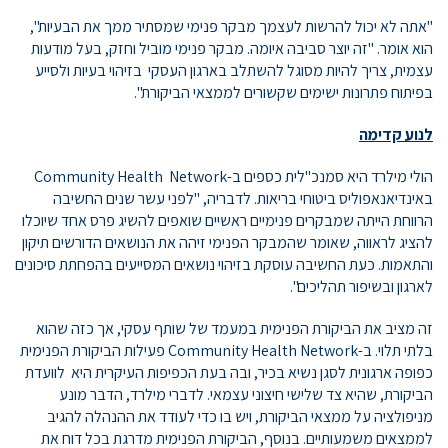
"אתה לא יכול להרשות לעצמך מבקר פנימי שמסתיר ממך את הבעיות",
הוא אומר. "זה יוצר סביבה איומה. מבקר פנימי מוביל וחזק, בעל מודעות
עצמית, צריך להיות מסוגל להשתלב בארגון העסקי בזיהוי בעיות ולסייע
בפיתוח פתרונות ישימים שקשורים לממצאי הביקורת".
לנוע קדימה
הולי מילרד היא סמנכ"לית כספים ב-Community Health Network
באינדיאנאפוליס ביטוחי בריאות. לדבריה, "לפני עשר שנים החשיבה
הרווחת הייתה שמבקרים פנימיים ראשיים שואפים להשיג פרס אחד שיוכלו
להציג לראווה, שאומר שהמבקר הפנימי זיהה את הנושאים הדורשים תיקון
והתאמות. כעת החשיבה עוסקת בזיהוי נושאים המסייעים בהפחתת סיכונים
לארגון ובשיפור תהליכים".
זה מציב את הביקורת הפנימית במעמד של שותף עסקי, אך כזה שהוא
בלתי תלוי. ב-Community Health Network פעילות הביקורת הפנימית
כפופה ארגונית לסגן נשיא בכיר, ובה בעת הכפיפות העיקרית היא לוועדת
הביקורת, שהיא צד שלישי חיצוני עצמאי. לדברי מילרד, הדבר מונע
מניפולציה על ממצאי הביקורת, ויש בו כדי לעודד את ההנהלה להגיב
לממצאים משמעותיים. בנוסף, הביקורת הפנימית מדרגת בכל דוח את