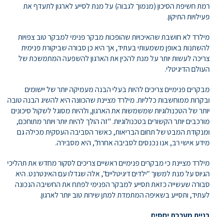
רמת חשיפת הסיכון (מנמוך לגבוה) על מנת לסייע לארגון לתעדף את
פעילויות התיקון.
מילרד לא חושבת שהאיכויות שהופכות מבקר פנימי למבקר טוב צפויות
להשתנות באופן משמעותי בעתיד, אך היא כן סבורה שביקורת פנימית
צריכה לעשות יותר על מנת להכין את הארגון להשפעה המתמשכת של
העולם הדיגיטלי.
מבקרים פנימיים צריכים להיות בעלי הבנה מעמיקה יותר של יישומים
ובקרות ממוחשבות כלליות. מילרד מציינת שהכוונה היא להשיג הבנה טובה
יותר של הטכנולוגיות שמשמשות את הארגון, ולהיות מסוגל לשקול סיכונים
מורכבים יותר הקשורים בטכנולוגיות. "זה הולך להיות יותר ויותר מתוחכם,
ומנקודת המבט של תחום הבריאות, כאשר הסביבה העסקית מכילה גם
מידע אישי רב, אנו נכנסים לסביבה אחרת", היא מסבירה.
מילרד מציינת כי מבקרים פנימיים ראשיים צריכים לסקור מחדש את תהליכי
הגיוס על מנת למשוך "ילדים דיגיטליים", אלה שגדלו עם האינטרנט. היא
סבורה שעשייה כזאת תסייע למבקר הפנימי לפתח את החשיבה הנכונה
לעתיד, ותסייע בשאיפה המתמדת למתן שירות טוב יותר לארגון.
בניית מערכת יחסים