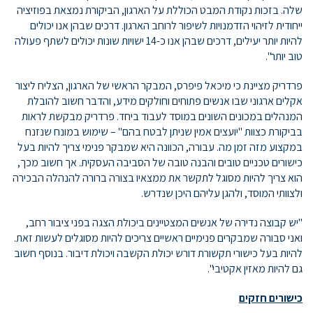
שלה. בזכות נקודת המבט הכוללת על הארגון, הביקורת נמצאת בפוזיציה
ייחודית לזיהוי הזדמנויות לשיפור לרוחב הארגון. דרכים שבהן אנו יכולים
להיות יותר יעילים, דרכים שבהן אנו כ-14 ישויות שונות יכולים לשתף פעולה
טוב יותר".
פרדריק מציינת כי מיכאל פיפרס, המבקר הראשי של הארגון, הצליח ליצור
אקלים ארגוני שבו אנשים פתוחים וחולקים מידע, והדבר חשוב להובלת
המנהלים במכונים השונים במוסד לעבוד ביחד. פרדריק מבקשת לראות
בביקורת כצוות "יועצים אמין שניתן לבטח בהם" – שימוש במונח שנזנח
במקצוע מזה זמן מה. עבורה, הכוונה היא שמבקר פנימי צריך להיות בעל
כישורים טכניים טובים והבנה טובה של הסביבה העסקית. אך חשוב מכך,
הוא צריך להיות מסוגל לתקשר את ממצאיו בצורה ברורה להנהלה הבכירה
ולצוותי המוסד, ולהגן עליהם היכן שנדרש.
"יש קבוצה נדירה של אנשים המצטיינים ביכולת הצגה בפני ציבור רחב,
ואני סבורה שמבקרים פנימיים ראשיים צריכים להיות מסוגלים לעשות זאת.
להיות בעל כישורי תקשורת דורש יכולת הקשבה ויכולת דיבור. בנוסף חשוב
גם להיות מאזין אקטיבי".
כישורים חזקים