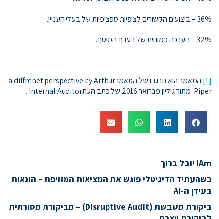
36% – ביצועים הקשורים לציפיות ספציפיות של בעלי העניין.
32% – הערכה כמותית של הערף המוסף.
[1]
המאמר הוא תרגום של המאמרa diffrenet perspective by Arthur
Piper מתוך גיליון פברואר 2016 של כתב העתInternal Auditor .
IAm יובל ברוך
כשהעתיד הדיגיטלי פוגש את המציאות המזויפת – הונאות
בעידן ה-AI
ביקורת משבשת (Disruptive Audit) – מביקורת מסורתית
לביקורת יוצרת