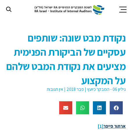
חילתו
ל
נקודת מבט שונה: שותפים
ף
ינטרנט,
עסקיים של הביקורת הפנימית
חץ
נטר
די
מציעים את נקודת המבט שלהם
עבור
אזור
על המקצוע
וכן
רכזי
גיליון 06 - המבקר כיועץ
|
פבר 2018
|
אין תגובות
ארתור פייפר
[1]