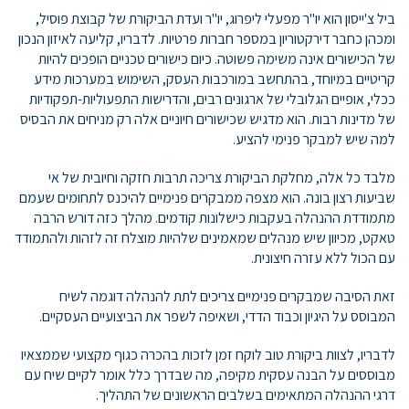
ביל צ'ייסון הוא יו"ר מפעלי ליפרוג, יו"ר ועדת הביקורת של קבוצת פוסיל,
ומכהן כחבר דירקטוריון במספר חברות פרטיות. לדבריו, קליעה לאיזון הנכון
של הכישורים אינה משימה פשוטה. כיום כישורים טכניים הופכים להיות
קריטיים במיוחד, בהתחשב במורכבות העסק, השימוש במערכות מידע
ככלי, אופיים הגלובלי של ארגונים רבים, והדרישות התפעוליות-תפקודיות
של מדינות רבות. הוא מדגיש שכישורים חיוניים אלה רק מניחים את הבסיס
למה שיש למבקר פנימי להציע.
מלבד כל אלה, מחלקת הביקורת צריכה תרבות חזקה וחיובית של אי
שביעות רצון בונה. הוא מצפה ממבקרים פנימיים להיכנס לתחומים שעמם
מתמודדת ההנהלה בעקבות כישלונות קודמים. מהלך כזה דורש הרבה
טאקט, מכיוון שיש מנהלים שמאמינים שלהיות מוצלח זה לזהות ולהתמודד
עם הכול ללא עזרה חיצונית.
זאת הסיבה שמבקרים פנימיים צריכים לתת להנהלה דוגמה לשיח
המבוסס על היגיון וכבוד הדדי, ושאיפה לשפר את הביצועיים העסקיים.
לדבריו, לצוות ביקורת טוב לוקח זמן לזכות בהכרה כגוף מקצועי שממצאיו
מבוססים על הבנה עסקית מקיפה, מה שבדרך כלל אומר לקיים שיח עם
דרגי ההנהלה המתאימים בשלבים הראשונים של התהליך.