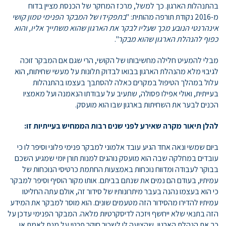
בהתנהלות הארגון. כך למשל, מרכז המחקר של הכנסת מציין בדוח
מ-2016 נקודת תורפה מהותית: "
בתפקידו של המבקר הפנימי טמון קושי
אינהרנטי הנובע מכך שעליו לבקר את הארגון שהוא משתייך אליו, והוא
כפוף להנהלת הארגון שהוא מבקר
".
מבלי להמעיט חלילה מחשיבותו של הקושי, הרי שגם אם המבקר זוכה
לגיבוי מלא מהנהלת הארגון בבואו לבדוק תלונות על מעשי שחיתות, הוא
עלול במהלך הטיפול במקרים כאלה להסתבך בעצמו בהתנהלות
בעייתית, ואולי אפילו פסולה, שתעיב על עבודתו הנאמנה ועל מאמציו
הכנים לבער את השחיתות בארגון שבו הוא מועסק.
להלן תיאור מקרה שאירע לפני שנים רבות הממחיש בעייתיות זו:
ביום שמשי ונאה אחד הגיע עובד אלמוני למבקר פנימי פלוני וסיפר לו כי
עובדים במחלקה שבה הוא מועסק נוהגים למנות תורן יומי שמגיע השכם
בבוקר לעבודה ומדווח נוכחות באמצעות החתמת כרטיסי הנוכחות של
עמיתיו, בעודם הם נמים את שנתם בביתם. אותו מקור הוסיף וסיפר למבקר
כי הוא בעצמו נהנה בעבר מיתרונותיו של סידור זה, אולם עתה החליטו
עמיתיו להדירו מהסידור הזה מטעמים שונים. הוא מוסר למבקר את המידע
הזה בתנאי שלא ייחשף ויזכה לדיסקרטיות מלאה. המבקר הפנימי עדכן על
כך את הנהלת הארגון, שהציעה לו לשכור חוקר פרטי על מנת לאמת או