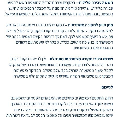
חשש לעבירה פלילית
– במקרים שבהם הבדיקה חושפת חשש לביצוע
עבירה פלילית, יש ליידע מייד את הממונה על המבקר הפנימי ואת היועץ
המשפטי, ובהתאם לראיות הקיימות תישקל הגשת תלונה למשטרת ישראל.
מתן סיוע לחקירה משטרתית –
במקרים שבהם נדרש מתן עדות או סיוע
למשטרה בחקירה המתנהלת בעקבות בדיקת הביקורת, יש לקבל מראש
את אישור היועץ המשפטי לכך. לשם כך נדרשת בקשה רשמית בכתב של
המשטרה או צו שופט מתאים. ככלל, מבקר לא יתעמת עם חשודים
במסגרת חקירה משטרתית.
שיבוש הליכי חקירה משטרתית מתנהלת
– אין לבצע בדיקת ביקורת
במקביל להתנהלות חקירה משטרתית באותו נושא. במקרה של ספק יש
לקבל אישור ממשטרת ישראל בכל שלב משלבי הבדיקה כי פעולות
המבקר אינן משבשות חקירה עתידית או קיימת המתנהלת במשטרה.
לסיכום:
החוק והתקנים המקצועיים מחייבים את המבקרים הפנימיים לשמש גם
כשומרי סף האמונים על בדיקת ליקויים נורמטיביים בהתנהלות הארגון.
במהלך הטיפול במקרים אלו, המבקר עלול להסתכן בביצוע עבירות
שיפגעו באמינותו המקצועית ויעיבו על מאמציו הכנים לבער את השחיתות