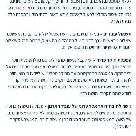
לכלול מסמכים, התכתבויות, חשבונות, חוזים, הקלטות, צילומים, סיורים,
עדויות נוספות ממקורות נוספים, ניתוח מידע מתוך מערכות מידע או מידע
גלוי. חל איסור מוחלט לפעול לאימות מידע באופן בלתי חוקי ובהפרת כללי
צנעת הפרט.
תשאול עובדים –
במקרים שבהם נדרש תשאול של עובדים, כדאי שיוכנו
שאלות מראש ותיערך הדמיה של התנהלות התשאול, לרבות תרגול שאלות
ותגובות אפשריות ותרחישים פוטנציאליים.
הפעלת חוקר פרטי –
יש לקבל אישור מהנהלת הארגון להפעלת חוקר
פרטי לצורך ביסוס תשתית ראייתית, לרבות הפעלת אמצעים טכנולוגיים על
ידי החוקר. במסגרת ההתקשרות עם החוקר הפרטי יש ליידעו כי הוא יחויב
להעיד בהליך משטרתי או משפטי, אם יתקיים כזה. יש לוודא שהחוקר
ימציא דוח ותיעוד מסודר לממצאיו, ולבצע עליהם בקרת איכות מלאה כדי
לוודא שהם תקפים והושגו כדין.
גישה לתיבת דואר אלקטרוני של עובד הארגון –
פעולה רגישה הכרוכה
בחסמים משפטיים לא מעטים, ולכן תיעשה בכפוף לאישור מראש ובכתב
של היועץ המשפטי ושל העובד המדובר (מועסקים בהווה או שהעסקתם
הסתיימה).