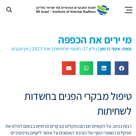
חילתו
ל
מי ירים את הכפפה
ף
ינטרנט,
מאת:
אסף כרמון
|
גיליון 17- חושפי שחיתויות
|
אפר 2023
|
אין תגובות
חץ
נטר
די
עבור
אזור
וכן
רכזי
טיפול מבקרי הפנים בחשדות
לשחיתות
רבות נכתב על הקשיים שבהם נתקלים מבקרים פנימיים בבואם למלא את
תפקידם כשומרי הסף של הציבור האמונים על איתור ליקויים נורמטיביים