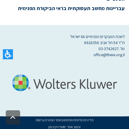
עבריינות מחשב תעסוקתית בראי הביקורת הפנימית
לשכת המבקרים הפנימיים IIA ישראל
ת"ד 54 תל אביב 6618356
טל. 03-3742627
office@theiia.org.il
מדיניות פרטיות ושימוש באתר
הצהרת נגישות
גלילה
עיצוב אתר:
סטודיו קינמון
לראש