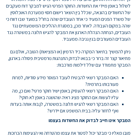
לשלול באופן מיידי את החשדות. החוקר הפרטי הגיש למבקר דוח מעקבים
של החשודים בהונאה, שכלל בין השאר רישום חסוי ממערכת האוכלוסין
של משרד הפנים המעיד כי אחד העובדים שהה בחו"ל במועד שבו דווח כי
שהה במקום העבודה. לאחר מכן, במסגרת ההליכים המשמעתיים נגד
העובדים, הנחתה הנהלת הארגון את המבקר להגיש תלונה במשטרה נגד
העובדים המעורבים בגין גניבה ממעביד.
ניתן להמשיך בתיאור המקרה כיד הדמיון (או המציאות) הטובה, אולם גם
מתיאור קצר זה ברור כי בבואו לבדוק התנהגות נורמטיבית פסולה בארגון,
המבקר מתמודד עם שלל דילמות מורכבות:
האם המבקר רשאי להבטיח לעובד המוסר מידע סודיות, למרות
מעורבותו בתרמית?
האם המבקר רשאי להעסיק באופן ישיר חוקר פרטי? ואם כן, מה
עליו לעשות אם החוקר מציג ראיה שהושגה באופן לא חוקי?
האם המבקר רשאי להגיש תלונה במשטרה, לגָבּות אותה בעדות
ואף לחזור עליה בבית המשפט אם יידרש?
המבקר אינו חייב לבדוק את החשדות בעצמו
מובן מאליו כי מבקר יכול לפטור את עצמו מהטרחה ואי הנעימות הכרוכות