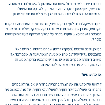
בבירור חשדות לשחיתות ולהפנות את המתלונן להגיש תלונה במשטרה.
מצד שני, ניתן לטעון במקרה כזה כי המבקר לא נקט את הפעולות
הבסיסיות הנדרשות לבירור החשדות ולכן לא מילא את חובתו לארגון.
ניתן גם לשקול פנייה לגוף בדיקה חיצוני, דוגמת משרד המתמחה בביקורת
חקירתית, שיבחן את החשדות ויגיש דוח בדיקה למבקר, אולם גם אז יידרש
המבקר ליישם אמצעי פיקוח ובקרה על תהליך הבדיקה בעולם תוכן שאינו
מוכר לו.
כמו כן, ישנם ארגונים (בעיקר גדולים) שבהם בדיקות ובירורים כאלו
מתבצעים על ידי יחידת ביטחון או מניעת הונאות ייעודית. אולם לצד אלו
קיימים די והותר מבקרים פנימיים שנדרשים לבצע בדיקות מסוג זה
בעצמם, ובפרט אם המידע נמסר להם ישירות.
אז מה עושים?
דילמות אלו מדגישות את הצורך בהנחיות ברורות שיאפשרו למבקרים
להבחין בין פעולות בדיקה חוקיות לפעולות לא חוקיות, על מנת לצמצם את
הסיכון כי יסתבכו בעצמם בפעולות בעייתיות בבואם לבדוק התנהגות
נורמטיבית פסולה. לכך יש להוסיף מורכבות משפטית ותפעולית באשר
לשיטות וכלי הבדיקה בעקבות פסקי דין לא מעטים על רקע חוק יסוד: כבוד