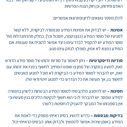
האדם וחירותו, וכן חוק הגנת הפרטיות.
להלן מספר נושאים לדיון ופתרונות אפשריים:
אמינות
– יש לבדוק את אמינות המידע שנמסרה לביקורת, ללא קשר
למניעיו של מוסר המידע (כגון נקמה, תסכול וכו'). כחלק מההתנהלות מול
מוסר המידע יש להקפיד לברר עימו כיצד אפשר להוכיח את טענותיו. אם
המידע נמצא לא אמין, מומלץ לנתק עימו מגע.
סודיות ודיסקרטיות
– ניתן לשמור על סודיות זהותו של מוסר מידע הדורש
זאת, למעט במקרה של מתן צו שופט המחייב לחשוף בפניו את זהותו. עם
זאת, יש להבהיר למוסר המידע כי הביקורת לא תוכל למנוע מאנשים
לחשוד בו, אך תעשה את כל הנדרש כדי למנוע זיהוי ודאי שלו.
חסינות –
יש להימנע מלהבטיח למוסר המידע הבטחות כלשהן בתמורה
למידע שמסר. יש להבהיר לו כי הוא חשוף לנקיטת הליכים בגין מעשיו וכי
אין בסמכותו של המבקר להעניק לו חסינות כלשהי.
בדיקות מבססות –
נדרש להשיג בסיס ראייתי מספק כדי לאמת את
המידע באופן שיהיה אפשר להמשיך ולבדוק אותו. הבסיס הראייתי יכול