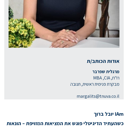
אודות הכותב/ת
מרגלית שפרבר
רו"ח, MBA ,CIA
מבקרת פנימית ראשית, תנובה
margalits@tnuva.co.il
IAm יובל ברוך
כשהעתיד הדיגיטלי פוגש את המציאות המזויפת – הונאות