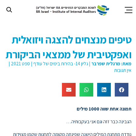
חילתו
ל
טיפים מנצחים להצגה ויזואלית
ף
ינטרנט,
ואפקטיבית של ממצאי הביקורת
חץ
נטר
מאת:
מרגלית שפרבר
|
גליון 14- בהירות בימים של עודף
|
ספט 2021
|
די
אין תגובות
עבור
אזור
וכן
רכזי
תמונה אחת שווה 1000 מילים
הגבינה כבר זזה וגם אני בעקבותיה…
נודדת מתחנת המילים הישנה שפינתה מקומה לתחנות שקמו מצוידות