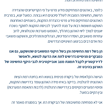
החשיפה התדמיתית וכדומה.
כלומר, בארגונים המחזיקים מידע פרטי על פי הקריטריונים שהגדירה
הרשות, החשיפה המובנית לשלל סיכונים היא גבוהה. כפועל יוצא, במרבית
הארגונים המחזיקים מידע פרטי כהגדרת התקנות, בשנתיים האחרונות
הושקעו תשומות רבות על מנת להיערך לכניסת התקנות לתוקף: נשכרו
יועצים לצורך ליווי הארגון בתהליך, הוטמעו מערכות טכנולוגיות, לרוב
עתירות משאבים, הוסדרו המדיניות, הנהלים והתהליכים, והושקעו משאבי
כוח אדם רבים בביצוע השינויים הנדרשים.
הן בשל רמת החשיפה והן בשל היקפי המשאבים שהושקעו, גם אנו
כמבקרים פנימיים נדרשים לתת את הדעת לנושא, ולאפשר
לדירקטוריון לקבל תמונת מצב אובייקטיבית לגבי היקף החשיפה של
הארגון בהיבט זה.
הגישה הקלאסית של ביקורת פנימית בנושא היא בחינת רמת הציות
הארגונית לרגולציה. בדיקה באיזו מידה הארגון עומד בדרישות התקנות,
ומיפוי הפערים הקיימים בין דרישות הרגולציה (לרבות התאמת המערכות)
ובין הקיים בפועל.
אני לא מפחיתה מחשיבותה של הביקורת הזו. אך במסגרת מאמר זה