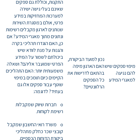
התקנות, וכוללת גם ספקים
שאינם בעלי גישה ישירה
למערכות המחזיקות במידע
פרטי, אולם במסגרת השירות
שנותנים לארגון מקבלים רשימות
ונתונים מתוך מאגרי המידע? אם
כן, האם הוגדרו תהליכי בקרה
והגנות על מנת לוודא שיש
ביכולתם לשמור על המידע
נכון למועד הביקורת,
הפרטי שמועבר אליהם? ושאלה
מיפוי ספקים שיש
האם הארגון מיפה
משמעותית יותר: האם התהליכים
להם נגיעה
בהתאם לדרישות את
הקיימים כיום תומכים במיפוי
למאגרי המידע
כל הספקים
שוטף עבור ספקים אלו גם
הרלוונטיים?
בעתיד? לדוגמה:
o חברות שיווק שמקבלות
רשימת לקוחות.
o משרד רואי החשבון שמקבל
קובצי שכר כחלק מתהליכי
ביקורת הדוחות הכספיים.