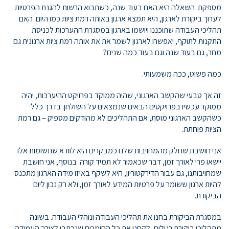
מספקת. השאלה היא האם בעוד שנה, כשתבוא הרשות להגנת הפרטיות
לערוך ביקורת לארגון, היא תמצא ארגון באותה רמת ציות כמו היום. האם
תהליכי העבודה שתוכננו ויושמו בארגון במסגרת ההערכות לכניסת
התקנות לתוקף, יאפשרו לארגון לשמר את את אותה רמת ציות ארגונית גם
מחר, גם בעוד שנה וגם בעוד כמה שנים?
כמה פשוט, ככה משמעותי.
זה אך טבעי שהקשב הארגוני, שהיה ממוקד בפרויקט ההיערכות, יהיה
ממוקד עכשיו בפרויקטים הבאים שנמצאים על השולחן. בדרך כלל
כשהקשב הארגוני מוסת, אם התהליכים לא מהודקים מספיק – גם רמת
הציות פוחתת.
אני חושבת שחלק מהמחויבות שלנו כמבקרים היא לוודא שתשומות אלו
יישאו פרי לאורך זמן, דבר שכאמור לא תמיד קורה. בנוסף, אני חושבת
שמחויבותנו, גם עבור הדירקטוריון, היא לשקף באיזו מידה הארגון מתכנס
להיות ארגון ששומר על פרטיות המידע לאורך זמן, ולא רק נכון ליום
הביקורת.
במסגרת הביקורת בחנו את תהליכי העבודה ונוהלי העבודה. בשונה
מתהליכי ביקורת רגילים, לקחנו את כל החומרים שנכתבו לצורך העמידה