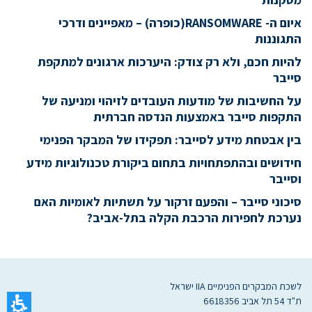
איום ה- RANSOMWARE(כופרה) – מאפיינים ודרכי
התגוננות
להיות חכם, ולא רק צודק: היערכות ארגונים למתקפת
סייבר
על החשיבות של מודעות העובדים לזיהוי ומניעה של
התקפות סייבר באמצעות הנדסה חברתית
בין אבטחת מידע לסייבר: תפקידו של המבקר הפנימי
חידושים ובהתפתחויות בתחום ביקורת טכנולוגיות מידע
וסייבר
סיכוני סייבר – והפעם זרקור על תשתיות לאומיות האם
נערכת לחפירות הרכבת הקלה בתל-אביב?
לשכת המבקרים הפנימיים IIA ישראל
ת"ד 54 תל אביב 6618356