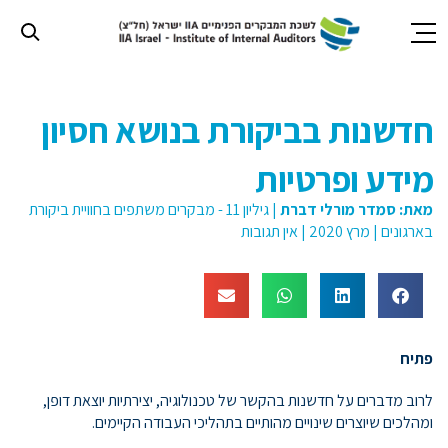
חילתו
ל
חדשנות בביקורת בנושא חסיון
ף
ינטרנט,
מידע ופרטיות
חץ
נטר
מאת:
סמדר מורלי דברת
|
גיליון 11 - מבקרים משתפים בחוויית ביקורת
די
בארגונים
|
מרץ 2020
|
אין תגובות
עבור
אזור
וכן
רכזי
פתיח
לרוב מדברים על חדשנות בהקשר של טכנולוגיה, יצירתיות יוצאת דופן,
ומהלכים שיוצרים שינויים מהותיים בתהליכי העבודה הקיימים.