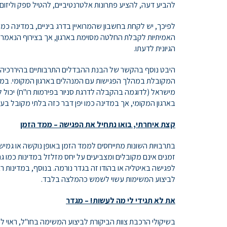
להביע דעה, להציע פתרונות אלטרנטיביים, להטיל ספק וליזום 
לפיכך, יש לקחת בחשבון שהמרואיין בדרג ביניים, במדינה כמו
האמיתיות לקבלת החלטה מסוימת בארגון, אך בצירוף הנאמר
הגיונית לדעתו.
היבט נוסף בהקשר של הבנת ההבדלים התרבותיים בהיררכיה א
המקובלת במהלך הפגישות עם המנהלים בארגון המקומי. במדינ
מישראל (לדוגמה בהקבלה לדרגת סניור בפירמות רו"ח) יכול 
בארגון המקומי, אך במדינה כמו יפן דבר כזה בלתי מקובל בעל
קצת איחרתי, בואו נתחיל את הפגישה – ממד הזמן
בתרבויות השונות מתייחסים לממד הזמן באופן נוקשה או גמיש.
זמנים אינם מקובלים ומצביעים על יחס מזלזל במדינות כמו גר
לפגישה באיטליה או בהודו זה בגדר נורמה. בנוסף, במדינות ר
לביצוע המשימות עשוי לשמש כהמלצה בלבד.
את לא תגידי לי מה לעשות! – מגדר
בשיקולי הרכבת צוות הביקורת לביצוע המשימה בחו"ל, ראוי ל