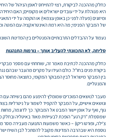
כחלק מההכנה לביקורת, רצוי להתייחס לאופן הניהול של היחי
היא מנוהלת על ידי עובדים ישראלים או מקומיים; האם היחיד
ומיזוגים (פעלה לפני כן באופן עצמאי) או הוקמה על ידי התאג
של המבקר הפנימי; מה היא רמת האינטראקציה עם המטה ומהן
נעמוד על ההבדלים התרבותיים והמנטליים בין המדינות השונות
סליחה, לא התכוונתי להעליב אותך – נורמות התנהגות
כחלק מההכנה לכתיבת מאמר זה, שוחחתי עם מספר מבקרי פנים
ביקורת פנים בחו"ל. כולם העידו על מקרים מהעבר שבהם נג
בין המבקר מישראל לבין המבוקר המקומי, כתוצאה מחוסר הב
והמנטליים.
מעבר לנושאים המוכרים שמומלץ להימנע מהם בשיחה עם העוב
ונושאים אישיים, על המבקר להקפיד לשמור על ניטרליות בצורת
גוף, ואף על אופן יישור המבט אל המבוקר. כך לדוגמה, מחוו
שמסמלת "רק רגע" הופכת לבעייתית מאוד באיטליה ובחלק ממ
צ'ילה, ופורטו ריקו) – כאשר משמעות התנועה מעבירה מסר מ
נוספת היא שבהרבה המדינות מקובל להסתכל לבן השיח ישר בעי
התנהגות כזאת מתפרשת כסימן תוקפני.