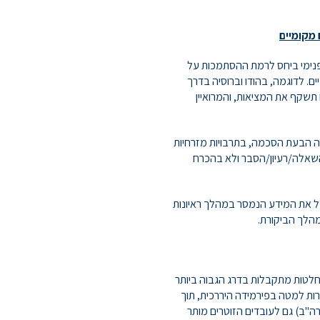
 מקומיים
נימי ביחס לרמת ההסתמכות על
. לדוגמה, בהודו וברוסיה בדרך
שקף את המציאות, והמרואיין
ה הבעת הסכמה, בתרבויות מזרחיות
השאלה/רעיון/הסבר ולא בהכרח
בל את המידע הנמסר במהלך ראיונות
מהלך הביקורת.
החלטות מתקבלות בדרג הגבוה ביותר
ברות למטה בפירמידה היררכית, תוך
ארה"ב) גם לעובדים הזוטרים מותר