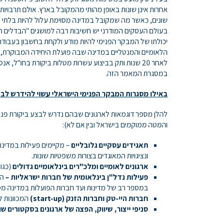
אחרות אינן שונות באופן מהותי מהמקובל בארץ. אולם תרבויות 
שונים, כאשר מה שמקובל במדינה מסוימת עלול להיות בלתי מ
בעולם העסקים המודרני יש חשיבות רבה למושגים "הבדלים תר
יכולתו של המבקר הפנימי להיות מודע ולקחת בחשבון בעבודת
הלאומיים והמנטליים במדינה שבה פועלת היחידה המבוקרת, 
לאחר 20 שנות ותק בביצוע עשרות מטלות ביקורת בחו"ל,
במסגרת המאמר הזה.
באילו מסגרות המבקר הפנימי הישראלי עשוי להידרש לבצ
להלן מספר דוגמאות לארגונים שבהם נדרש לבצע ביקורת פנימ
והמטה ממוקמים בישראל ובין אם לא):
תאגידים עסקיים גלובליים
– מקיימים פעילות במדינו
ונציגויות המאוגדים בצורות משפטיות שונות.
ארגונים לאומיים ומלכ"רים בינלאומיים גדולים
(כגון
פעילות נדל"ן בינלאומית של חברות ישראליות –
הח
במספר רב של מדינות ועד חברות הפועלות במדינה מסו
חברות היי-טק וחברות הזנק (
start-up
)
המכוונות לש
סניפי ייצור, שיווק, הפצה של ארגונים בסקטורים שונ