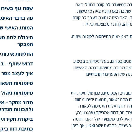
דה המיועדת לביקורת בחו"ל: האם
שפת גוף בשירו
ה שולבה בארגון כתוצאה מרכישות
יד; האם הייתה נתונה בעבר לביקורת
מה בדבר האינטל
 הבקרות המבוצעות על ידו.
המותג האישי ש
 באמצעות התייחסות לסוגיות שונות:
היכולת לתת משו
המבקר
החלטות איכותיו
 בכירים, בעלי ניסיון רב בביצוע
דרוש שותף – בי
רמה מבוכה מסוימת ברמה האישית
איך לעצב מסר ש
נה של הפערים התרבותיים
מיומנויות תשאו
מיומנויות ניהול
דים המקומיים, כגון פוליטיקה, דת
 ההתבטאות, תנועות ידיים ומחוות
מדור מחקר – אי
ת היד הישראלית התמימה לכאורה
ולתכונות הנדרש
דינות דרום אמריקה (ארגנטינה,
ביקורת חקירתית
דאיג לגבי מקצועה של האם. דוגמה
ניים, כהבעת יושר ואמון, אך ביפן
כתיבת דוח ביקורת בר השפעה