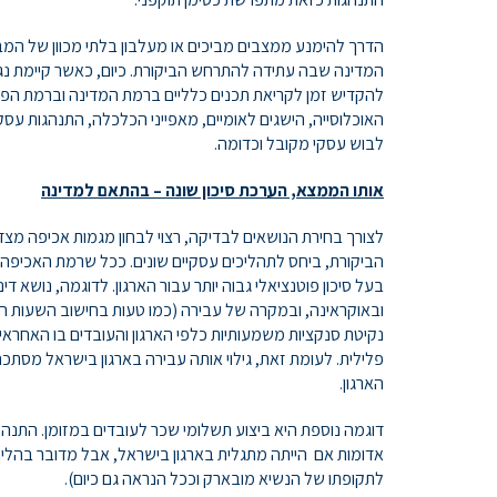
הדרך להימנע ממצבים מביכים או מעלבון בלתי מכוון של המבו
המדינה שבה עתידה להתרחש הביקורת. כיום, כאשר קיימת נגי
להקדיש זמן לקריאת תכנים כלליים ברמת המדינה וברמת הפר
האוכלוסייה, הישגים לאומיים, מאפייני הכלכלה, התנהגות עסק
לבוש עסקי מקובל וכדומה.
אותו הממצא, הערכת סיכון שונה
–
בהתאם למדינה
לצורך בחירת הנושאים לבדיקה, רצוי לבחון מגמות אכיפה מ
הביקורת, ביחס לתהליכים עסקיים שונים. ככל שרמת האכיפה ג
בעל סיכון פוטנציאלי גבוה יותר עבור הארגון. לדוגמה, נושא ד
ובאוקראינה, ובמקרה של עבירה (כמו טעות בחישוב השעות הנ
נקיטת סנקציות משמעותיות כלפי הארגון והעובדים בו האחראי
פלילית. לעומת זאת, גילוי אותה עבירה בארגון בישראל מסתכם
הארגון.
דוגמה נוספת היא ביצוע תשלומי שכר לעובדים במזומן. התנהל
אדומות אם הייתה מתגלית בארגון בישראל, אבל מדובר בהליך ע
לתקופתו של הנשיא מובארק וככל הנראה גם כיום).