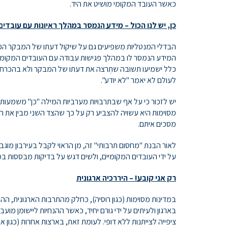
כאשר העובד המקומי מושיט את היד.
כן, יש לנו הכול – מידע הנמסר במהלך ראיונות עם עובדים
הבדלי המנטליות משפיעים גם על שיקול דעתו של המבקר הפ
המידע הנמסר לו במהלך פגישות עבודה עם העובדים המקומיים
כלל ישמיעו תשובה שתְרצה את דעתו של המבקר ולא בהכרח ת
לעולם לא יאמר "לא יודע".
יש לזכור כי על אף שבתרבויות מערביות המילה "כן" משמעות
מסוימות היא עשויה להצביע רק על כך שהצד השני מבין את 
מסכים איתם.
לאור הבנת "מחסום תרבותי" זה, מן הראוי לקבל בעירבון מוג
על ידי העובדים המקומיים, ולשים דגש על בדיקות מבססות ב
רק אני קובע! – היררכיה ארגונית
במדינות מסוימות (כגון רוסיה), כחלק מהתרבות הארגונית, ה
בארגון ולעיתים על ידי גורם יחיד, כאשר ההנחיות ליישומן מוע
ציפייה לצייתנות ללא דופי. לעומת זאת, בארצות אחרות (כגון 