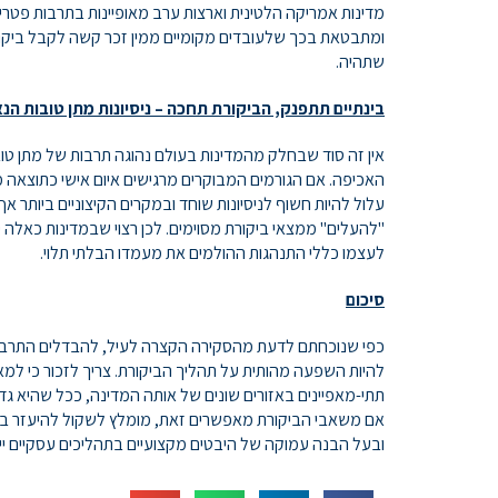
מדינות אמריקה הלטינית וארצות ערב מאופיינות בתרבות פטרי
ומתבטאת בכך שלעובדים מקומיים ממין זכר קשה לקבל ביקו
שתהיה.
בינתיים תתפנק, הביקורת תחכה – ניסיונות מתן טובות הנ
אין זה סוד שבחלק מהמדינות בעולם נהוגה תרבות של מתן טוב
האכיפה. אם הגורמים המבוקרים מרגישים איום אישי כתוצאה 
עלול להיות חשוף לניסיונות שוחד ובמקרים הקיצוניים ביותר א
"להעלים" ממצאי ביקורת מסוימים. לכן רצוי שבמדינות כאלה 
לעצמו כללי התנהגות ההולמים את מעמדו הבלתי תלוי.
סיכום
כפי שנוכחתם לדעת מהסקירה הקצרה לעיל, להבדלים התרבותי
להיות השפעה מהותית על תהליך הביקורת. צריך לזכור כי למאפי
תתי-מאפיינים באזורים שונים של אותה המדינה, ככל שהיא גדול
אם משאבי הביקורת מאפשרים זאת, מומלץ לשקול להיעזר בנ
ובעל הבנה עמוקה של היבטים מקצועיים בתהליכים עסקיים ייח