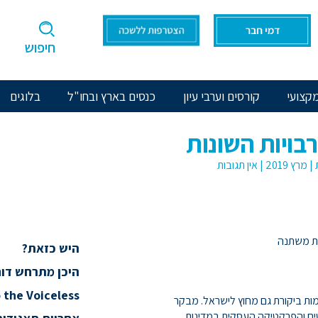
חיפוש
קצועי
קורסים וערבי עיון
כנסים בארץ ובחו"ל
בלוגים
ויות השונות
|
מרץ 2019
|
אין תגובות
ות משתנה
היש כזאת?
היכן מתרחש דוח
 the Voiceless
ות ביקורת גם מחוץ לישראל. מבקר
טים והפרקטיקה העסקית במדינות