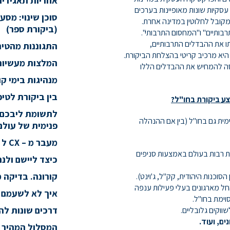
אחריות תאגידית חברתית (
עסקיות שונות מאופיינות בערכים
סוכן שינוי: מס
קובל לחלוטין במדינה אחרת.
(ביקורת ספר)
בותיים" ו"המחסום התרבותי".
ו את ההבדלים התרבותיים,
התגוננות מהטיה
היא מרכיב קריטי בהצלחת הביקורת.
המלצות מעשיות 
 אנסה להמחיש את ההבדלים הללו
מנהיגות בימי ק
בין ביקורת לטיפ
ע ביקורת בחו"ל?
לתשומת ליבכם! 
ית גם בחו"ל (בין אם ההנהלה
פנימית של עול
מעבר מ – CX ל – AX או ניצול הרגש בתהליך הביקורת
ת רבות בעולם באמצעות סניפים
כיצד ליישם ולנ
קורונה. בדיקה 
 הסוכנות היהודית, קק"ל, ג'וינט).
ל מארגונים בעלי פעילות ענפה
איך לא לשעמם א
ימת בחו"ל.
דרכים שונות ל
ווקים גלובליים.
ים, ועוד.
המסלול המהיר 