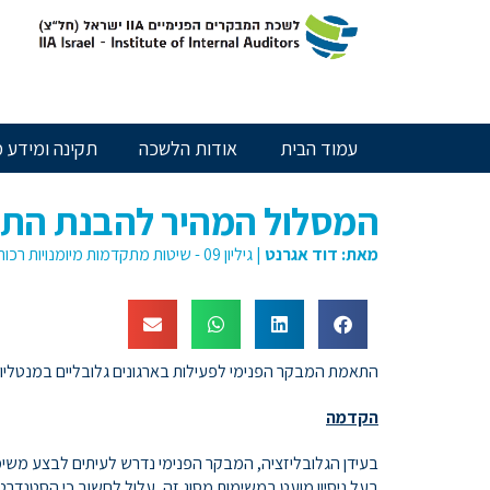
חילתו
ל
ף
ינטרנט,
חץ
נטר
עמוד הבית
אודות הלשכה
תקינה ומידע מ
די
עבור
אזור
המסלול המהיר להבנת התרב
וכן
רכזי
מאת:
דוד אגרנט
|
גיליון 09 - שיטות מתקדמות מיומנויות רכות
התאמת המבקר הפנימי לפעילות בארגונים גלובליים במנטלי
הקדמה
בעידן הגלובליזציה, המבקר הפנימי נדרש לעיתים לבצע משימ
בעל ניסיון מועט במשימות מסוג זה, עלול לחשוב כי הסטנדר