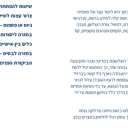
שיטות להפחתת 
קר היא לימוד קצר של מאפייני
צרור עצות לשיל
שות קלה למידע ברשת, מן הראוי
ט, למשל: צורת השלטון, מבנה
גיוס או פספוס –
ית, טקסים ומנהגים מקומיים, קוד
בחזרה ליסודות 
כלים בין-אישיי
בחזרה לבסיס – 
צד השלטונות במדינה שבה מתבצעת
הביקורת הפנימי
בוהה יותר, כך הממצא יכול להיות
יני העבודה נאכף ביד קשה בברזיל
וספות לרעת העובד) עלול לגרור
ם על הנושא, עד כדי נשיאת אחריות
 בדרך כלל בתיקון הטעות על ידי
ות כזאת הייתה מדליקה נורות
סקי רגיל לחלוטין במצרים (נכון