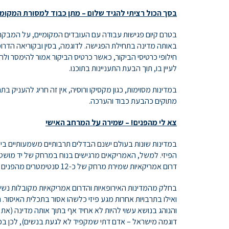
בסך הכול רציתי להגיד שלום – מתן כבוד למסורת המקומ
בטרם קיום פגישות עבודה עם העובדים המקומיים, על המבקר 
באותה מדינה בתחילת הפגישה. לדוגמה, בסין ובקוריאה הדרו
חילופי כרטיסי הביקור, כאשר כרטיס הביקור אמור להימסר ול
לעיין בו, תוך הבעת התעניינות בתוכנו.
במדינות מסוימות, כגון מקסיקו ורוסיה, אין זה חריג להעניק 
מתוקים כהבעת כבוד והערכה.
צא לי מהפנים! – שמירה על המרחב האישי
במדינות שונות בעולם ישנם הבדלים תרבותיים משמעותיים ב
הפיזי. למשל, האמריקאים מרגישים בנוח במרחק של יד מושט
דרום אמריקאיות שמירת מרחק של כ-12 סנטימטרים מהפנים של האדם השני נחשבת לנורמה.
בחלק מהמדינות האירופאיות והדרום אמריקאיות מקובלות נשיק
ואילו בתרבויות אחרות מגע פיזי כלשהו אסור בתכלית האיסור. 
והנוהג בנושא עשוי להיות לא אחיד אף בתוך אותה מדינה (א
דוגמה מישראל – אדם דתי שמקפיד לא לגעת בנשים), לכן בכל