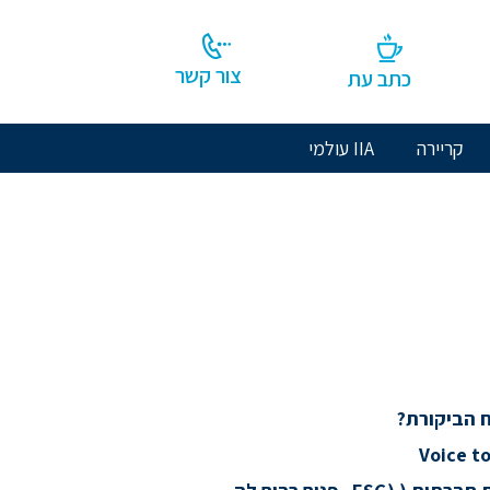
צור קשר
כתב עת
קריירה
IIA עולמי
 הביקורת?
Voice to