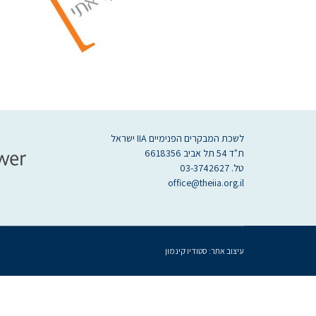
לשכת המבקרים הפנימיים IIA ישראל
ת"ד 54 תל אביב 6618356
טל. 03-3742627
office@theiia.org.il
עיצוב אתר:
סטודיו קינמון
געת
סוף
ף: