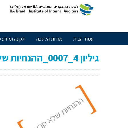
חילתו
ל
ף
ינטרנט,
חץ
נטר
עמוד הבית
אודות הלשכה
תקינה ומידע מ
די
עבור
אזור
גיליון 4_0007_ההנחיות שלא קראתי
וכן
רכזי