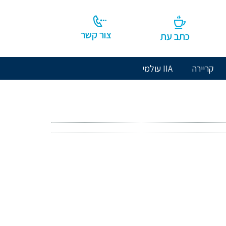
צור קשר
כתב עת
קריירה
IIA עולמי