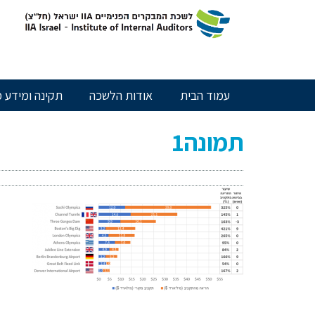
חילתו
ל
ף
ינטרנט,
חץ
נטר
עמוד הבית
אודות הלשכה
תקינה ומידע מ
די
עבור
אזור
תמונה1
וכן
רכזי