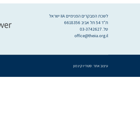
לשכת המבקרים הפנימיים IIA ישראל
ת"ד 54 תל אביב 6618356
טל. 03-3742627
office@theiia.org.il
עיצוב אתר:
סטודיו קינמון
געת
סוף
ף:
תמונה1
II
שראל
שכת