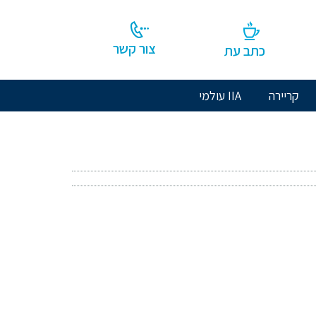
צור קשר
כתב עת
קריירה
IIA עולמי