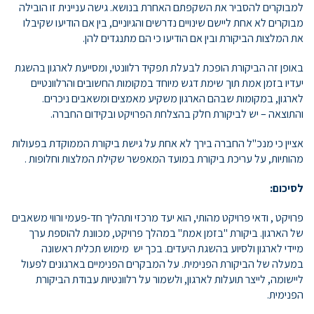
למבוקרים להסביר את השקפתם האחרת בנושא. גישה עניינית זו הובילה
מבוקרים לא אחת ליישם שינויים נדרשים והגיוניים, בין אם הודיעו שקיבלו
את המלצות הביקורת ובין אם הודיעו כי הם מתנגדים להן.
באופן זה הביקורת הופכת לבעלת תפקיד רלוונטי, ומסייעת לארגון בהשגת
יעדיו בזמן אמת תוך שימת דגש מיוחד במקומות החשובים והרלוונטיים
לארגון, במקומות שבהם הארגון משקיע מאמצים ומשאבים ניכרים.
והתוצאה – יש לביקורת חלק בהצלחת הפרויקט ובקידום החברה.
אציין כי מנכ"ל החברה בירך לא אחת על גישת ביקורת הממוקדת בפעולות
מהותיות, על עריכת ביקורת במועד המאפשר שקילת המלצות וחלופות .
לסיכום:
פרויקט , ודאי פרויקט מהותי, הוא יעד מרכזי ותהליך חד-פעמי ורווי משאבים
של הארגון. ביקורת "בזמן אמת" במהלך פרויקט, מכוונת להוספת ערך
מיידי לארגון ולסיוע בהשגת היעדים. בכך יש מימוש תכלית ראשונה
במעלה של הביקורת הפנימית. על המבקרים הפנימיים בארגונים לפעול
ליישומה, לייצר תועלות לארגון, ולשמור על רלוונטיות עבודת הביקורת
הפנימית.