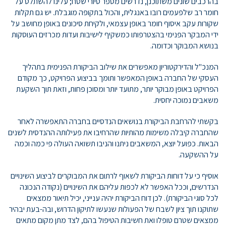
בהרכבים שונים משתוכנן, נדרשים מספר סיורי שטח; עלינו להשתלט על
חומר רב שלפעמים רובו באנגלית, והכול בתקופה מוגבלת. יש גם תקלות
שקורות עקב איסוף חומר באופן עצמאי, ולקיחת סיכונים באופן מחושב על
ידי המבקר הפנימי בהצטרפותו כמשקיף לישיבות ועדות מכרזים העוסקות
בנושא המבוקר וכדומה.
המנכ"ל והדירקטוריון מאפשרים את שילוב הביקורת הפנימית בתהליך
העסקי של החברה באופן המאפשר ותומך בביצוע הפרויקט, כך מקודם
הפרויקט באופן מבוקר יותר, מתועד יותר ומסוכן פחות, וזאת תוך השקעת
משאבים נמוכה יחסית.
בקשתי להרחבת הביקורת בנושאים הנדסיים בחברה התאפשרה לאחר
שהחברה קיבלה משימות מהותיות שהרחיבו את פעילותה ההנדסית לשנים
הבאות. כפועל יוצא, המשאבים ניתנו והניבו תשואה העולה פי כמה וכמה
על ההשקעה.
אוסיף כי על דוחות הביקורת לשאוף לרתום את המבוקרים לביצוע השינויים
הנדרשים, וככל האפשר לא לכפות עליהם את השינויים (נקודה הנכונה
לכל סוגי הביקורת). לכן דוח הביקורת יהיה ענייני, יכיל תיאור ממצאים
שתוקנו תוך ציון לשבח של הפעולות שנעשו לתיקון הדרוש, ובה-בעת יבהיר
ממצאים שטרם טופלו ואת חשיבות הטיפול בהם, לצד מתן מקום מתאים