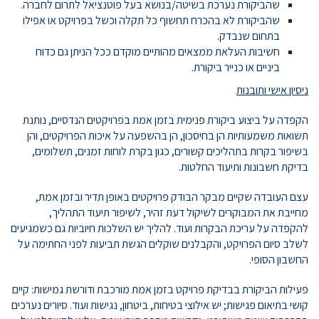
שהביקורת נערכת בשיטה/בנושא בעל פוטנציאל לתרום לחברה.
שהביקורת לא בהכרח תחשוף כל תקלה וכשל בפרויקט או אפילו
בתחום שנבדק.
חשיבות העלאת ממצאים מהותיים מוקדם ככל הניתן גם כדוח
ביניים או כנייר ביקורת.
ניסיון אישי ותובנות
הקפדה על ביצוע ביקורת פנימית בזמן אמת בפרויקטים הנדסיים, נותנת
תשואות משמעותיות הן בחיסכון, הן בהשפעה על איכות הפרויקטים, והן
בשיפור בקרות בתהליכים קשורים, כגון בקרת לוחות זמנים, תשלומים,
בדיקת חשבונות ותיעוד החלטות.
עצם העובדה שקיים מבקר הבודק פרויקטים באופן תדיר ובזמן אמת,
מחייבת את המבוקרים לשיקול דעת זהיר, לשיפור תיעוד התהליך,
להקפדה על עריכת הבקרות ועוד. להליך יש השלכות חיוביות גם כשמגיעים
לשלב סיום הפרויקט, והקבלנים שוקלים הגשת תביעות לפני החתימה על
החשבון הסופי.
פעילות הביקורת בבדיקת פרויקט בזמן אמת מורכבת ודורשת גמישות: קיים
קושי בתיאום פגישות; יש אילוצי בטיחות, ביטחון, נגישות ועוד. סיורים נערכים