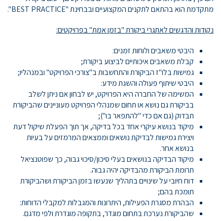
מתקדמת הוא בהתאם לתקנים המקצועיים ובבחינת "BEST PRACTICE".
נקודות והדגשים לאתגרי ביקורת "בזמן אמת" בפרויקטים:
היבטי משאבים ולוחות זמנים:
קבלת משאבים איכותיים לביצוע ביקורת;
גמישות בלו"ז הביקורת והתחשבות ב"צורכי הפרויקט" ובמנהליו;
היבטי שיתוף פעולה והשגת מידע:
המשימה של החברה היא הפרויקט, יש לבחון אם ניתן לשלב
בביקורת גם נושא או תחום שמנהלי הפרויקט מעוניינים שהביקורת
תבדוק (גם אם כדי "להתפאר בו");
מיקוד בנושא עיקרי אחד בכל בדיקה, אך תוך הפעלת שיקול דעת
ויצירת גמישות לבדיקת נושאים וממצאים המרמזים על בעיות
בנושא אחר.
מיקוד הבדיקה בנושאים בעלי סיכון/סיכוי גבוה, כך שפוטנציאל
תרומת הביקורת מהבדיקה יהיה גבוה.
דוח חיובי על שינויים בתהליך שנעשו בזמן הביקורת ושהביקורת
תומכת בהם;
הבהרת מסגרת הפעילות, היתרונות והמגבלות למקבלי הדוחות:
שהביקורת נערכת בתחום מוגדר, בתקופה מוגדרת ולפי מדגם.