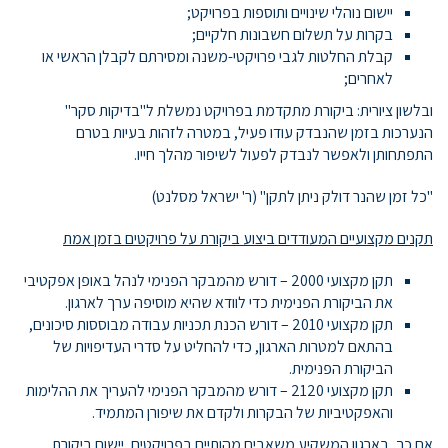
יישום נוהלי שינויים ותוספות בפרויקט;
בקרות על תשלום חשבונות חלקיים;
קבלת החלטות לגבי פרויקטי-משנה ומסירתם לקבלן הראשי או
לאחרים;
ובלשון ציורית: ביקורת מתקדמת בפרויקט נמשלת ל"בדיקות סקר"
הנערכות בזמן שהנבדק עודו פעיל, במטרה לזהות בעיות בטרם
התפתחותן ולאפשר לנבדק לפעול לשיפור מהלך חייו.
"כל זמן שהנר דולק ניתן לתקן" (ר' ישראל מסלנט)
תקנים מקצועיים המעודדים ביצוע ביקורת על פרויקטים בזמן אמת
תקן מקצועי 2000 – דורש מהמבקר הפנימי לנהל באופן אפקטיבי
את הביקורת הפנימית כדי לוודא שהיא מוסיפה ערך לארגון.
תקן מקצועי 2010 – דורש הכנת תכניות עבודה מבוססות סיכונים,
בהתאם למטרות הארגון, כדי להחליט על סדרי העדיפויות של
הביקורת הפנימית.
תקן מקצועי 2120 – דורש מהמבקר הפנימי להעריך את ההלימות
והאפקטיביות של הבקרות ולקדם את שיפורן המתמיד.
אם כך, בארגון המשקיע משאבים מהותיים בפרויקטים, יישום ביקורת