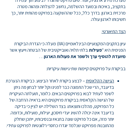
מערכת מידע ארגונית, ועוד. סיום פרויקט שהוגדר לביצוע תוך עמידה
בתקציב, באיכות ובמועד ההשלמה, נחשב להצלחה ומהווה מטרה
מרכזית בארגון. בדרך כלל, ככל שההשקעה בפרויקט מהותית יותר, כך
חשיבותו לארגון עולה.
הצד התיאורטי:
עיון בתקנים המקצועיים הבינלאומיים (IIA) מעלה כי הגדרת הביקורת
הפנימית היא "
פעילות
בלתי תלויה ואובייקטיבית של הבטחה וייעוץ אשר
מיועדת להוסיף ערך ולשפר את פעולות הארגון
…
בביקורת על פרויקטים קיימות שתי גישות עיקריות:
הגישה הקלאסית
– לבצע ביקורת לאחר הביצוע. כביקורת הנערכת
בדיעבד, הרי שכל התמונה כבר לפנינו וקל יותר לבחון מה ניתן
לשפר לעתיד לבוא בפרויקטים הבאים. כלומר, תועלתה העיקרית
של הגישה הקלאסית בביקורת פרויקטים היא בראייה הרחבה של
כל הפרויקט, מהלכו ותוצאתו. בצד השלילה יש לציין כי בדיקה
בדיעבד אינה יכולה להשיג יעדי חיסכון, יעילות, מועילות, וכדומה.
יותר מזה, אם כל פרויקט שונה בתנאיו ובנסיבותיו, ייתכן שחלק
מהתובנות מפרויקט שנלמד יוגדרו כחסרי רלוונטיות לפרויקט עתידי.