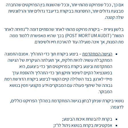
אם כך, ככל שפרויקט מהותי יותר, וככל שהשונות בין הפרויקטים שהחברה
מבצעת גדולים יותר, החסרונות בביקורת בדיעבד גדולים יותר והרלוונטיות
שלה קטנה.
בלשון ציורית – ביקורת פרויקט מהותי לאחר שהסתיים דומה ל"נתיחה לאחר
המוות" (POST MORTUM AUDIT) בכך שהיא מאפשרת ללמוד ממה
מת המנוח, אך אינה מועילה עוד להארכת חייו ולשיפורם.
הגישה המתקדמת
– ביצוע ביקורת תוך כדי התהליך. אמנם התמונה
המתקבלת עשויה להיות חלקית, אך תועלתה העיקרית של הגישה
המתקדמת וביצוע ביקורת בפרויקטים תוך כדי ביצועם, היא
בפוטנציאל הקיים לשיפור ותיקון תוך כדי התהליך ולהוספת ערך
מיידי לארגון. בצד השלילה קיים הקושי לביצוע ביקורת הדורשת רמת
גבוהה של שיתוף פעולה עם המבוקרים וידע מקצועי וזמין בנושא
המבוקר.
נושאי ביקורת שניתן לבחון בגישה המתקדמת במהלך הפרויקט כוללים,
לדוגמה:
בקרות להבטחת איכות הביצוע;
אפקטיביות בקרות בנושא ניהול לו"ז;