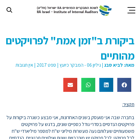
חילתו
ל
ביקורת ב"זמן אמת" לפרויקטים
ף
ינטרנט,
מהותיים
חץ
נטר
מאת:
לביא סבג
|
גיליון 06 - המבקר כיועץ
|
ספט 2017
|
אין תגובות
די
עבור
אזור
וכן
רכזי
תקציר:
בחברה שבה אני מועסק בשנים האחרונות, אני מבצע כשגרה ביקורות על
פרויקטים הנדסיים בסדרי גודל כספיים שונים, בדגש על פרויקטים
משמעותיים שעלותם נעה מעשרות מיליוני ש"ח למספר מיליארדי ש"ח
לכל פרויקט. לכל פרויקט יש מורכבויות שונות ואילוצים תכנוניים, הנדסיים,