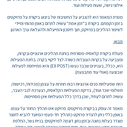
אילוצי גישה, שעות פעילות ועוד.
מטרת המאמר היא להצביע על החשיבות של ביצוע ביקורת על פרויקטים
בזמן הקמתם. ביקורת ב"זמן אמת" עשויה לתרום באופן מהותי ומיידי
לשיפור ההליכים בפרויקט, תוך חיסכון והתייעלות ולהעלאת ערך הארגון.
מבוא:
פעולת ביקורת קלאסית-מסורתית בוחנת תהליכים ארגוניים ובקרות,
ומצביעה על בקרות העובדות כשורה לצד ליקויי בקרה. בחינת הפעילות
היא, ככלל, בעניינים שכבר נעשו (EX POST) והיא מתייחסת לפעילות
שבוצעה (ואולי עוד מתבצעת).
היות שפעילויות פנים-ארגוניות רבות חוזרות על עצמן (מכירות/ רכישות/
תשלומי שכר ועוד), בדיקת הפעילויות הקלאסית, הנערכת לגבי העבר,
עשויה לתרום לעתיד, שכן בדרך כלל הפעילויות אינן מסתיימות.
מאמר זה עוסק בביקורת פרויקטים. פרויקט אינו תהליך החוזר על עצמו.
באופן כללי ניתן להגדיר פרויקט כתהליך חד-פעמי המיועד להביא לתוצר
מוגדר בעלות נתונה ובזמן נתון. דוגמה לפרויקטים: בניית גשר, החלפת