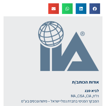
אודות הכותב/ת
לביא סבג
רו"ח, MA ,CISA ,CIA
המבקר הפנימי בחברת נמלי ישראל – פיתוח ונכסים בע"מ