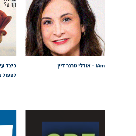
IAm – אורלי טרנר דיין
כיצד ע
לפעול ב