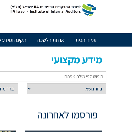
חילתו
ל
ף
ינטרנט,
חץ
נטר
עמוד הבית
אודות הלשכה
תקינה ומידע מ
די
עבור
אזור
מידע מקצועי
וכן
רכזי
פורסמו לאחרונה