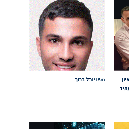
ון
IAm יובל ברוך
תיד