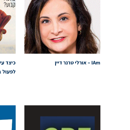
IAm – אורלי טרנר דיין
כיצד ע
לפעול ב