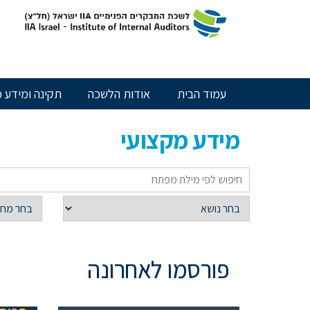
חילתו
ל
ף
ינטרנט,
חץ
נטר
עמוד הבית
אודות הלשכה
תקינה ומידע מ
די
עבור
אזור
מידע מקצועי
וכן
רכזי
פורסמו לאחרונה