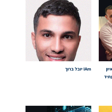
ון
IAm יובל ברוך
תיד