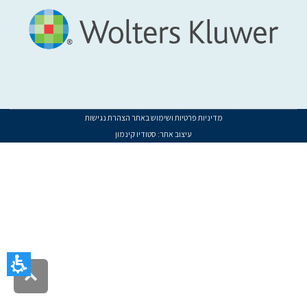
מדיניות פרטיות ושימוש באתר
הצהרת נגישות
עיצוב אתר:
סטודיו קינמון
געת
סוף
ף:
שליחה
יליון
1
רץ
202
גלילה
לראש