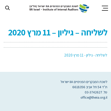
חילתו
ל
לשליחה – גיליון – 11 מרץ 2020
ף
ינטרנט,
חץ
נטר
די
לשליחה - גיליון - 11 מרץ 2020
עבור
אזור
וכן
רכזי
לשכת המבקרים הפנימיים IIA ישראל
ת"ד 54 תל אביב 6618356
טל. 03-3742627
office@theiia.org.il