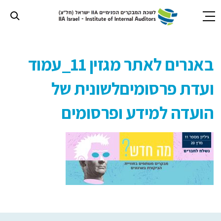
חילתו
ל
באנרים לאתר מגזין 11_עמוד
ף
ינטרנט,
ועדת פרסומיםלשונית של
חץ
נטר
די
הועדה למידע ופרסומים
עבור
אזור
וכן
רכזי