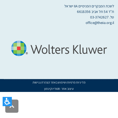
לשכת המבקרים הפנימיים IIA ישראל
ת"ד 54 תל אביב 6618356
טל. 03-3742627
office@theiia.org.il
מדיניות פרטיות ושימוש באתר
הצהרת נגישות
עיצוב אתר:
סטודיו קינמון
געת
סוף
ף:
גלילה
אנרים
לראש
אתר