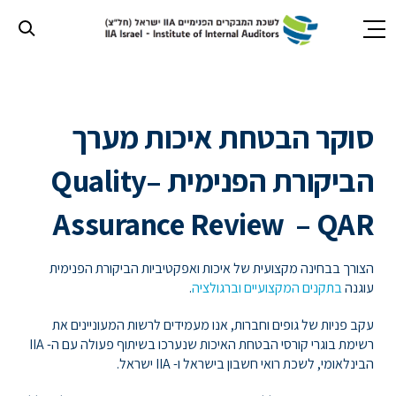
חילתו
ל
ף
סוקר הבטחת איכות מערך
ינטרנט,
חץ
נטר
הביקורת הפנימית –
Quality
די
עבור
Assurance Review – QAR
אזור
וכן
רכזי
הצורך בבחינה מקצועית של איכות ואפקטיביות הביקורת הפנימית
עוגנה
בתקנים המקצועיים וברגולציה
.
עקב פניות של גופים וחברות, אנו מעמידים לרשות המעוניינים את
רשימת בוגרי קורסי הבטחת האיכות שנערכו בשיתוף פעולה עם ה- IIA
הבינלאומי, לשכת רואי חשבון בישראל ו- IIA ישראל.