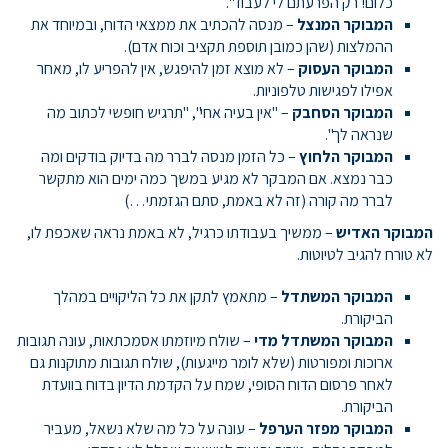
כלום! רק הפרעתם לי לעבוד".
המבוקר המנצל
– מנסה להכתיב את ממצאי הדוח, ובמיוחד את
ההמלצות (שהן כמובן תוספת תקציב וכוח אדם).
המבוקר העסוק
– לא מוצא זמן להיפגש, אין להפריע לו, מאחר
אפילו לפגישות טלפוניות.
המבוקר הסחבק
– "אין בעיה אחי", "תרגיש חופשי לכתוב מה
שנראה לך".
המבוקר הלחוץ
– כל הזמן מנסה לברר מה בדיוק בודקים ומה
כבר נמצא. אם המבקר לא מגיע במשך כמה ימים הוא מתקשר
לברר מה קורה (זה לא באמת, סתם הגזמתי…)
המבוקר האדיש
– ממשיך בעבודתו כרגיל, לא באמת נראה שאכפת לו,
לא טורח להגיב לטיוטות.
המבוקר המשתדל
– מתאמץ לתקן את כל הליקויים במהלך
הביקורת.
המבוקר המשתדל מדי
– שולח מיוזמתו אסמכתאות, עונה תגובות
ארוכות ומפורטות (שלא לומר מייגעות), שולח תגובות מתוקנות גם
לאחר פרסום הדוח הסופי, שמח על הקדמת הדיון בדוח בוועדת
הביקורת.
המבוקר מפזר הערפל
– עונה על כל מה שלא נשאל, מעביר