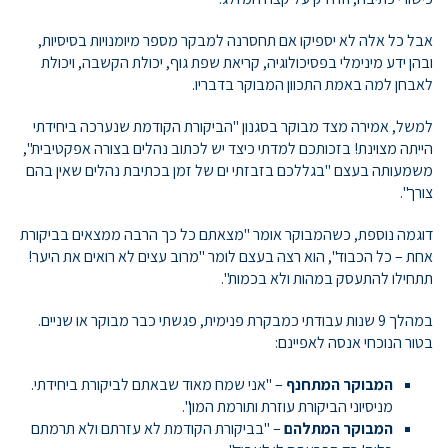
אבל כל אלה לא יספיקו אם תחסרנה למבקר מספר מיומנויות בסיסיות,
ובהן ידע מינימלי בפסיכולוגיה, קריאת שפת גוף, יכולת הקשבה, ויכולת
לאבחן למה באמת התכוון המבוקר בדבריו.
למשל, אמירה מצד מבוקר בסגנון "הביקורת הקודמת שנערכה ביחידתי
הייתה מצוינת! בזכותכם למדתי כיצד יש לכתוב נהלים בצורה אפקטיבית",
משמעותה בעצם "בגללכם בזבזתי ים של זמן בכתיבת נהלים שאין בהם
צורך".
דוגמה נוספת, כשהמבוקר אומר "מצאתם כל כך הרבה ממצאים בביקורת
אחת – כל הכבוד", הוא רצה בעצם לומר "מרוב עצים לא רואים את היער!
תתחילו להתעסק במהות ולא בכמות".
במהלך 9 שנות עבודתי כמבקרת פנימית, פגשתי כבר מבוקר או שניים.
בטור הנוכחי אנסה לאפיינם:
המבוקר המתחנף
– "אני שמח מאוד שבאתם לביקורת ביחידתי.
מניסיוני הביקורת עוזרת ותורמת המון".
המבוקר המתלהם
– "בביקורת הקודמת לא עזרתם ולא תרמתם