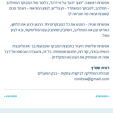
אפשרות ראשונה: "חנוך לנער על פי דרכו", כלומר מול המבוקר המתלהב
– תתלהב; למבוקר המשתדל – תן צל"ש; לנותן ההוראות – העמד פנים
קשובות ועשה מה שנראה לך.
אפשרות שנייה – הפגש את כל המבוקרים יחד. הרגוע ירגיע את הלחוץ,
האדיש יצנן את המתלהב, הסחבק יסתחבק עם הפוליטיקאי, ובא לציון
גואל.
אפשרות שלישית: היעזר בתכונות המבקר שטבועות בך: אינטליגנציה
רגשית גבוהה, קור רוח, תחכום ואמפתיה. כל זה, והעובדה שבסופו של דבר
אתה זה שמחזיק את העט (או המקלדת)…
רונית שוורץ
מנהלת המחלקה לביקורת עסקית – בנק הפועלים
ronitsw@gmail.com
« פוסט קודם
פוסט הבא »