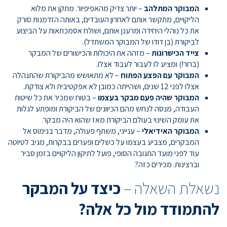
המבוקר המתלהב
– יותר צדיק מהאפיפיור. מתקן את מלוא
הליקויים, מתקשר אותם לאחרון העובדים, באותה הזדמנות סורק
את כל נוהלי היחידה ומרענן אותם, ושולח אסמכתאות על הביצוע
לביקורת (בן דודו של המבוקר המשתדל).
צייד הכישרונות
– מזהה את היכולות והכישורים של המבקר
(ברור!) ומציע לו לעבור לעבוד אצלו.
המבוקר עם הפצע הפתוח
– לא מתאושש מהביקורת שהתנהלה
אצלו לפני 12 שנים, ושהייתה כמובן לא אפקטיבית ולא צודקת.
המבוקר שהיה פעם מבקר בעצמו
– בטוח שמכיר את כל שיטות
העבודה, מנסה לנחש מהם הכיוונים של הביקורת ומופתע לגלות
את עומק השינוי בעולם הביקורת מאז שהוא היה מבקר.
המבוקר האידיאלי
– ענייני, משתף פעולה, מדבר בנימוס אל
המבקרים, מצביע בעצמו על כשלים ופערים בבקרות, מגיב לטיוטה
עוד לפני מועד התגובה הסופי, פועל לתיקון הליקויים בזמן סביר
וברצינות. מכירים כזה?
נשאלת השאלה –
כיצד על המבקר
להתמודד מול כל אלה?