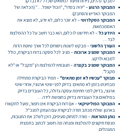
למבקר נהלים, ניירות ותיעוד לנושאים שכלל לא נבדקו.
המבוקר הרגוע
– "יהיה בסדר", "הכול יטופל…" (הכלאה של
המבוקר האדיש והסחבק).
המבוקר הסקלרוטי
– לא זוכר כלום, לא יודע, לא מוצא את
האסמכתאות.
היודע כל
– לא חידשנו לו כלום, הוא כבר חשב על כל ההמלצות
לבד…
העורך הלשוני
– מבקש לשנות ניסוחים לכל אורך טיוטת הדוח.
המבוקר שמגיב ארוכות
– מגיב לכל פסקה בדוח הביקורת, כולל
למבוא ולרקע.
המבוקר שמגיב בקצרה
– תגובותיו להמלצות הן "מקבל" או "לא
מקבל".
מבוקר "עכשיו לא זמן מתאים"
– תמיד הביקורת מתחילה
מבחינתו בזמן לא מתאים: בדיוק לפני שינוי ארגוני/ אחרי שינוי
ארגוני, בדיוק לפני חתימת עסקה גדולה, כל העובדים בדיוק
במילואים וכל העובדות בדיוק בחופשת לידה…
המבוקר הפוליטיקאי
– אם דוח הביקורת אינו חמור, פועל לתקשרו
בארגון. שולח מכתב תודה לביקורת עם העתק למנכ"ל.
נותן ההוראות
– מורה למחוק סעיפים, היכן לשלב את התגובות,
מנסח תיקונים להמלצות ומנחה מה חשוב לכתוב בתמצית
המנהלים.