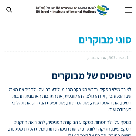
חילתו
ל
סוגי מבוקרים
ף
ינטרנט,
חץ
נטר
1 באפריל 2017
סגור לתגובות
די
עבור
טיפוסים של מבוקרים
אזור
וכן
לצורך מילוי תפקידו נדרש המבקר הפנימי לידע רב. עליו להכיר את הארגון
רכזי
שבו הוא עובד, את הרגולציה הרלוונטית, את התרבות הארגונית ותרבות
הסיכון, את האסטרטגיה, את המדיניות, את תפיסת הבקרה, את תהליכי
העבודה ועוד.
בנוסף עליו להתמחות במקצוע הביקורת הפנימית, להכיר את התקנים
המקצועיים, חקיקה רלוונטית, שיטות דגימה וניתוח, יכולת הסקת מסקנות,
כישורי כתיבה, וזה רק על קצה המזלג.