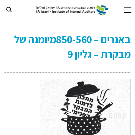
חילתו
ל
באנרים – 850-560מיומנה של
ף
ינטרנט,
מבקרת – גליון 9
חץ
נטר
די
עבור
אזור
וכן
רכזי