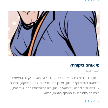
מי אוהב ביקורת?
4 במרץ 2018
מי אוהב ביקורת? כנראה שמרבית האנשים לא ממש. הביקורת הפנימית
משמשת כשומר סף בארגון, ועל כן המעמד שניתן לה – בחקיקה, בתקנות,
ע"י רגולטורים ובפרט ע"י ראשי הארגון, הינו קריטי להצלחתה. לצד זאת,
חובת ההוכחה היא על המבקר הפנימי, בראש
קרא עוד »