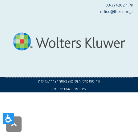
טל. 03-3742627
office@theiia.org.il
מדיניות פרטיות ושימוש באתר
הצהרת נגישות
עיצוב אתר:
סטודיו קינמון
געת
סוף
ף:
1122_399
גלילה
מוד
לראש
תב