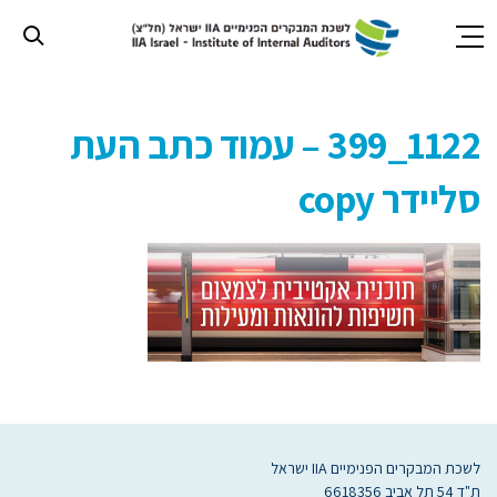
חילתו
ל
1122_399 – עמוד כתב העת
ף
ינטרנט,
סליידר copy
חץ
נטר
די
עבור
אזור
וכן
רכזי
לשכת המבקרים הפנימיים IIA ישראל
ת"ד 54 תל אביב 6618356